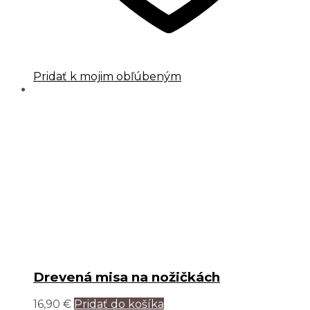
Pridať k mojim obľúbeným
Drevená misa na nožičkách
16,90
€
Pridať do košíka