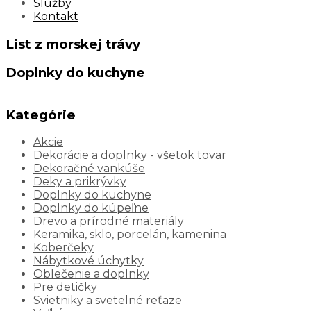
Služby
Kontakt
List z morskej trávy
Doplnky do kuchyne
Kategórie
Akcie
Dekorácie a doplnky - všetok tovar
Dekoračné vankúše
Deky a prikrývky
Doplnky do kuchyne
Doplnky do kúpeľne
Drevo a prírodné materiály
Keramika, sklo, porcelán, kamenina
Koberčeky
Nábytkové úchytky
Oblečenie a doplnky
Pre detičky
Svietniky a svetelné reťaze