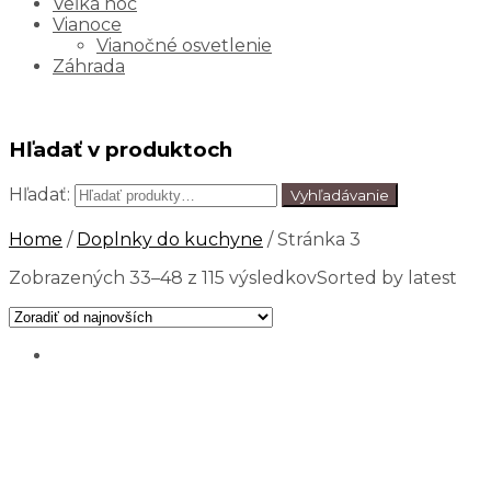
Veľká noc
Vianoce
Vianočné osvetlenie
Záhrada
Hľadať v produktoch
Hľadať:
Vyhľadávanie
Home
/
Doplnky do kuchyne
/ Stránka 3
Zobrazených 33–48 z 115 výsledkov
Sorted by latest