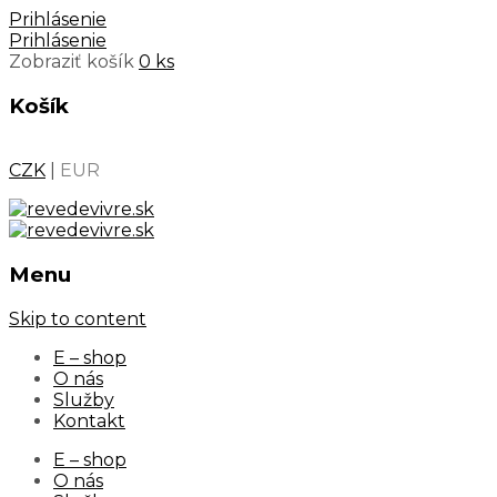
Prihlásenie
Prihlásenie
Zobraziť košík
0 ks
Košík
CZK
|
EUR
Menu
Skip to content
E – shop
O nás
Služby
Kontakt
E – shop
O nás