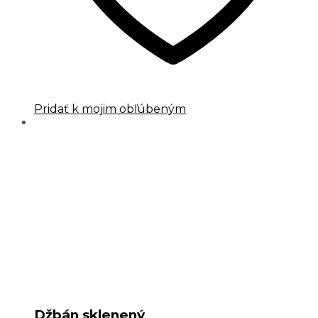
Pridať k mojim obľúbeným
Džbán sklenený