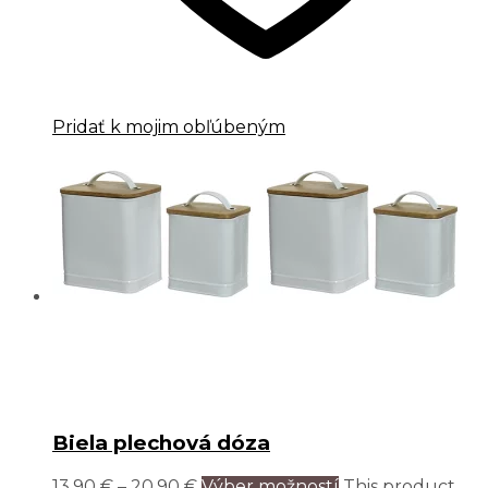
Pridať k mojim obľúbeným
Biela plechová dóza
13,90
€
–
20,90
€
Výber možností
This product