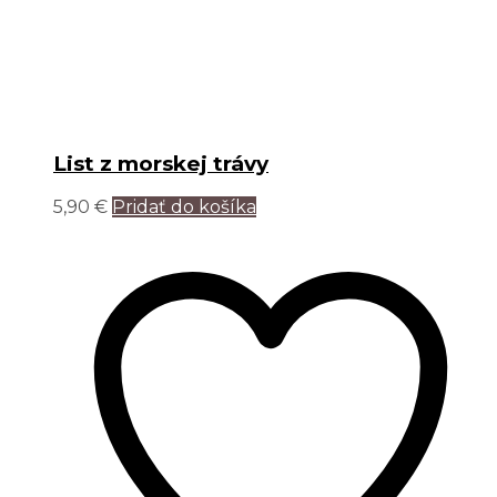
List z morskej trávy
5,90
€
Pridať do košíka