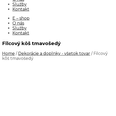
Služby
Kontakt
E – shop
O nás
Služby
Kontakt
Filcový kôš tmavošedý
Home
/
Dekorácie a doplnky - všetok tovar
/ Filcový
kôš tmavošedý