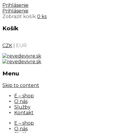
Prihlásenie
Prihlásenie
Zobraziť košík
0 ks
Košík
CZK
|
EUR
Menu
Skip to content
E – shop
O nás
Služby
Kontakt
E – shop
O nás