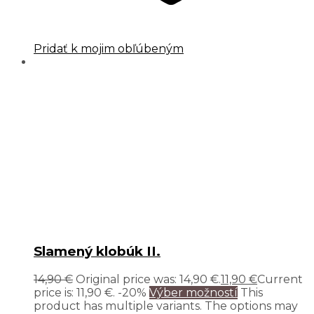
Pridať k mojim obľúbeným
Slamený klobúk II.
14,90
€
Original price was: 14,90 €.
11,90
€
Current
price is: 11,90 €.
-20%
Výber možností
This
product has multiple variants. The options may