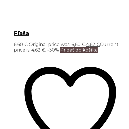
Fľaša
6,60
€
Original price was: 6,60 €.
4,62
€
Current
price is: 4,62 €.
-30%
Pridať do košíka