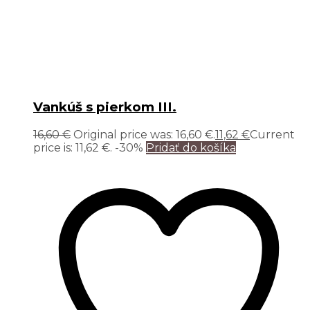
Vankúš s pierkom III.
16,60
€
Original price was: 16,60 €.
11,62
€
Current
price is: 11,62 €.
-30%
Pridať do košíka