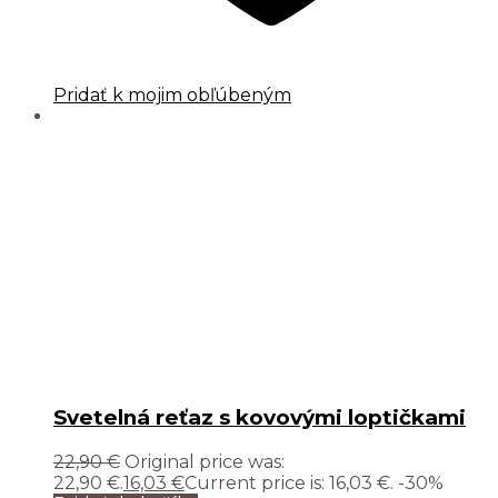
Pridať k mojim obľúbeným
Svetelná reťaz s kovovými loptičkami
22,90
€
Original price was:
22,90 €.
16,03
€
Current price is: 16,03 €.
-30%