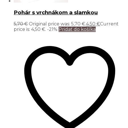
Pohár s vrchnákom a slamkou
5,70
€
Original price was: 5,70 €.
4,50
€
Current
price is: 4,50 €.
-21%
Pridať do košíka