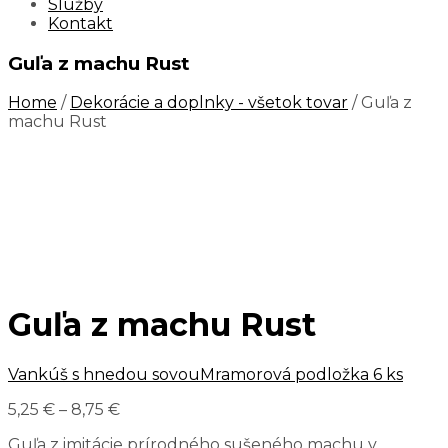
Služby
Kontakt
Guľa z machu Rust
Home
/
Dekorácie a doplnky - všetok tovar
/ Guľa z
machu Rust
Guľa z machu Rust
Vankúš s hnedou sovou
Mramorová podložka 6 ks
5,25
€
–
8,75
€
Guľa z imitácie prírodného sušeného machu v