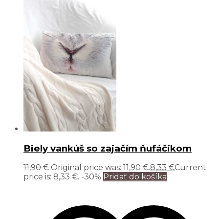
Biely vankúš so zajačím ňufáčikom
11,90
€
Original price was: 11,90 €.
8,33
€
Current
price is: 8,33 €.
-30%
Pridať do košíka