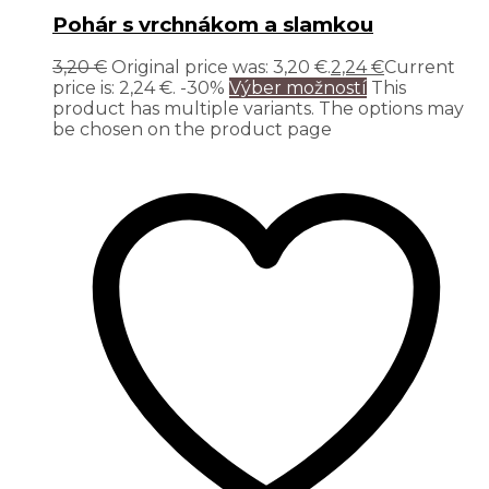
Pohár s vrchnákom a slamkou
3,20
€
Original price was: 3,20 €.
2,24
€
Current
price is: 2,24 €.
-30%
Výber možností
This
product has multiple variants. The options may
be chosen on the product page