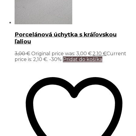
Porcelánová úchytka s kráľovskou
ľaliou
3,00
€
Original price was: 3,00 €.
2,10
€
Current
price is: 2,10 €.
-30%
Pridať do košíka