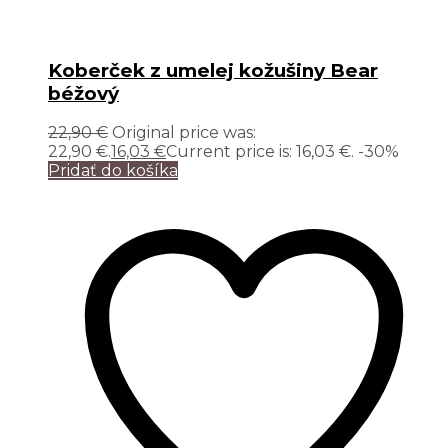
Koberček z umelej kožušiny Bear
béžový
22,90
€
Original price was:
22,90 €.
16,03
€
Current price is: 16,03 €.
-30%
Pridať do košíka