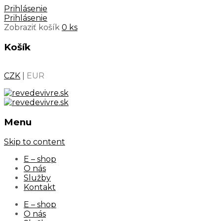
Prihlásenie
Prihlásenie
Zobraziť košík
0 ks
Košík
CZK
|
EUR
Menu
Skip to content
E – shop
O nás
Služby
Kontakt
E – shop
O nás