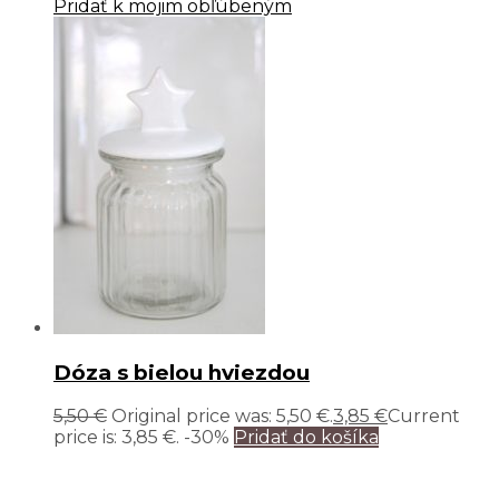
Pridať k mojim obľúbeným
Dóza s bielou hviezdou
5,50
€
Original price was: 5,50 €.
3,85
€
Current
price is: 3,85 €.
-30%
Pridať do košíka