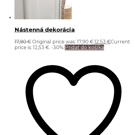
Nástenná dekorácia
17,90
€
Original price was: 17,90 €.
12,53
€
Current
price is: 12,53 €.
-30%
Pridať do košíka