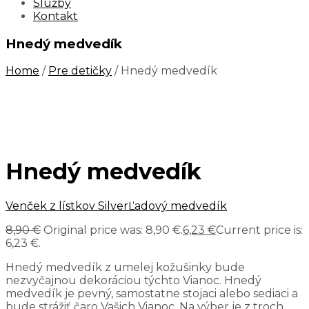
Služby
Kontakt
Hnedý medvedík
Home
/
Pre detičky
/ Hnedý medvedík
Hnedý medvedík
Venček z lístkov Silver
Ľadový medvedík
8,90
€
Original price was: 8,90 €.
6,23
€
Current price is:
6,23 €.
Hnedý medvedík z umelej kožušinky bude
nezvyčajnou dekoráciou týchto Vianoc. Hnedý
medvedík je pevný, samostatne stojaci alebo sediaci a
bude strážiť čaro Vašich Vianoc. Na výber je z troch