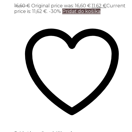
16,60
€
Original price was: 16,60 €.
11,62
€
Current
price is: 11,62 €.
-30%
Pridať do košíka