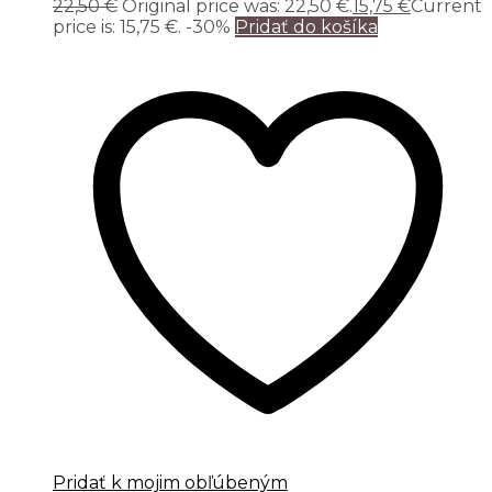
22,50
€
Original price was: 22,50 €.
15,75
€
Current
price is: 15,75 €.
-30%
Pridať do košíka
Pridať k mojim obľúbeným