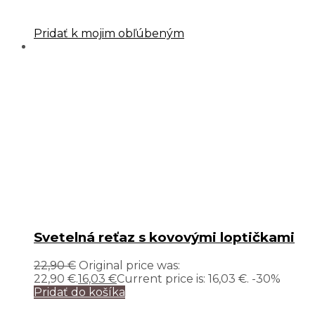
Pridať k mojim obľúbeným
Svetelná reťaz s kovovými loptičkami
22,90
€
Original price was:
22,90 €.
16,03
€
Current price is: 16,03 €.
-30%
Pridať do košíka