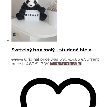
Svetelný box malý – studená biela
6,90
€
Original price was: 6,90 €.
4,83
€
Current
price is: 4,83 €.
-30%
Pridať do košíka