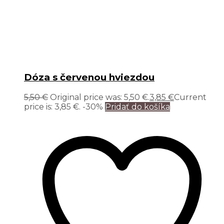
Dóza s červenou hviezdou
5,50
€
Original price was: 5,50 €.
3,85
€
Current
price is: 3,85 €.
-30%
Pridať do košíka