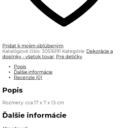
Pridať k mojim obľúbeným
Katalógové číslo:
30516191
Kategórie:
Dekorácie a
doplnky - všetok tovar
,
Pre detičky
Popis
Ďalšie informácie
Recenzie (0)
Popis
Rozmery: cca 17 x 7 x 13 cm
Ďalšie informácie