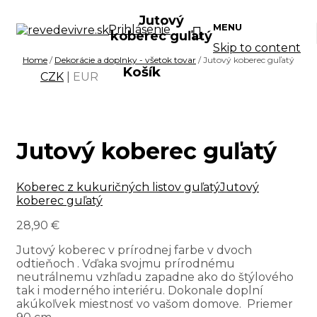
Jutový
MENU
Prihlásenie
koberec guľatý
Skip to content
Home
/
Dekorácie a doplnky - všetok tovar
/ Jutový koberec guľatý
Košík
CZK
|
EUR
Jutový koberec guľatý
Koberec z kukuričných listov guľatý
Jutový
koberec guľatý
28,90
€
Jutový koberec v prírodnej farbe v dvoch
odtieňoch . Vďaka svojmu prírodnému
neutrálnemu vzhľadu zapadne ako do štýlového
tak i moderného interiéru. Dokonale doplní
akúkoľvek miestnosť vo vašom domove. Priemer