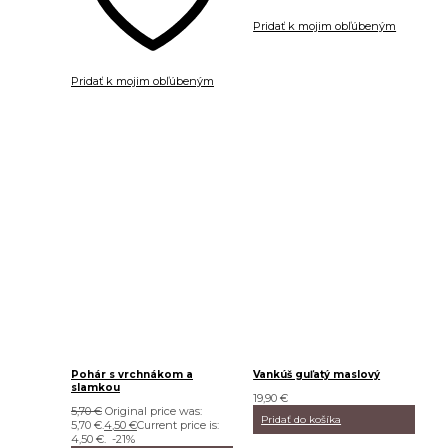
Pridať k mojim obľúbeným
Pridať k mojim obľúbeným
Pohár s vrchnákom a
Vankúš guľatý maslový
slamkou
19,90
€
5,70
€
Original price was:
Pridať do košíka
5,70 €.
4,50
€
Current price is:
4,50 €.
-21%