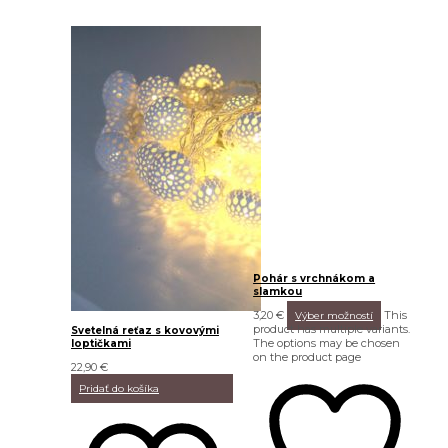
Pohár s vrchnákom a
slamkou
3,20
€
This
Výber možností
product has multiple variants.
Svetelná reťaz s kovovými
The options may be chosen
loptičkami
on the product page
22,90
€
Pridať do košíka