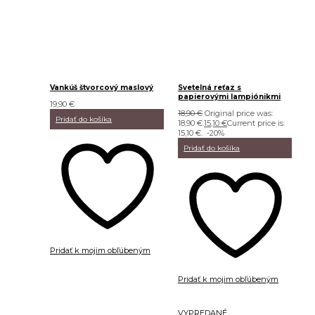
Vankúš štvorcový maslový
Svetelná reťaz s
papierovými lampiónikmi
19,90
€
18,90
€
Original price was:
Pridať do košíka
18,90 €.
15,10
€
Current price is:
15,10 €.
-20%
Pridať do košíka
Pridať k mojim obľúbeným
Pridať k mojim obľúbeným
VYPREDANÉ