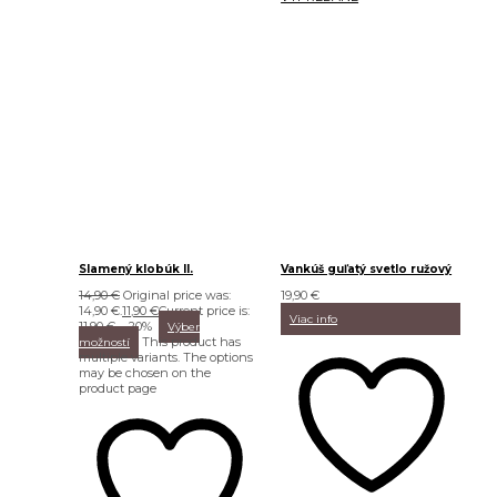
Slamený klobúk II.
Vankúš guľatý svetlo ružový
14,90
€
Original price was:
19,90
€
14,90 €.
11,90
€
Current price is:
Viac info
11,90 €.
-20%
Výber
This product has
možností
multiple variants. The options
may be chosen on the
product page