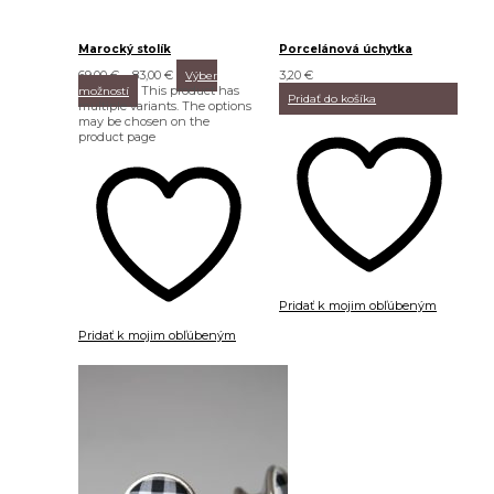
Marocký stolík
Porcelánová úchytka
69,00
€
–
83,00
€
3,20
€
Výber
This product has
možností
Pridať do košíka
multiple variants. The options
may be chosen on the
product page
Pridať k mojim obľúbeným
Pridať k mojim obľúbeným