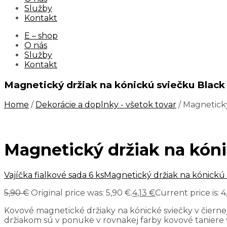
Služby
Kontakt
E – shop
O nás
Služby
Kontakt
Magnetický držiak na kónickú sviečku Black
Home
/
Dekorácie a doplnky - všetok tovar
/ Magnetický
Magnetický držiak na kóni
Vajíčka fialkové sada 6 ks
Magnetický držiak na kónickú 
5,90
€
Original price was: 5,90 €.
4,13
€
Current price is: 4
Kovové magnetické držiaky na kónické sviečky v čiern
držiakom sú v ponuke v rovnakej farby kovové taniere v 