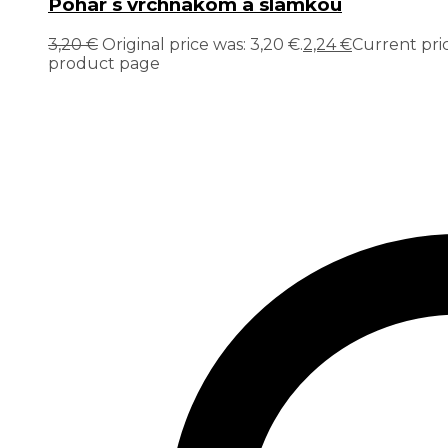
Pohár s vrchnákom a slamkou
3,20
€
Original price was: 3,20 €.
2,24
€
Current price
product page