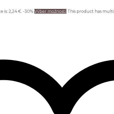
 is: 2,24 €.
-30%
Výber možností
This product has multi