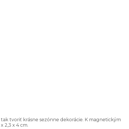
 tak tvoriť krásne sezónne dekorácie. K magnetickým
x 2,3 x 4 cm.