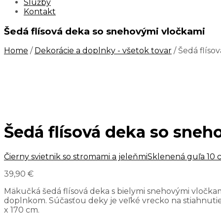
Služby
Kontakt
Šedá flísová deka so snehovými vločkami
Home
/
Dekorácie a doplnky - všetok tovar
/ Šedá flíso
Šedá flísová deka so sneh
Čierny svietnik so stromami a jeleňmi
Sklenená guľa 10 c
39,90
€
Mäkučká šedá flísová deka s bielymi snehovými vločka
doplnkom. Súčasťou deky je veľké vrecko na stiahnut
x 170 cm.