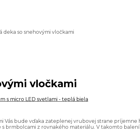
vá deka so snehovými vločkami
ovými vločkami
m s micro LED svetlami - teplá biela
mi Vás bude vďaka zateplenej vrubovej strane príjemne
ie s brmbolcami z rovnakého materiálu. V takomto bale