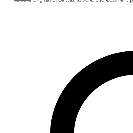
18,90
€
Original price was: 18,90 €.
15,10
€
Current pri