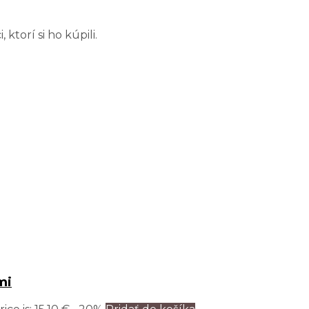
torí si ho kúpili.
mi