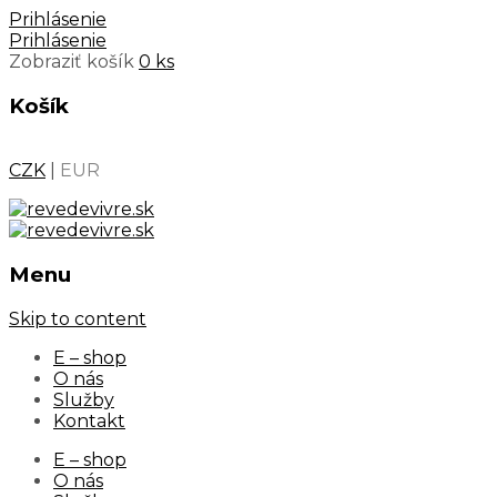
Prihlásenie
Prihlásenie
Zobraziť košík
0 ks
Košík
CZK
|
EUR
Menu
Skip to content
E – shop
O nás
Služby
Kontakt
E – shop
O nás