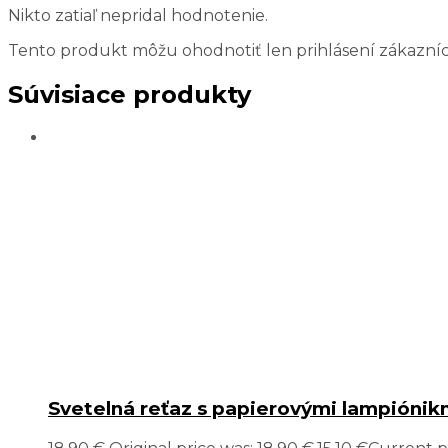
Nikto zatiaľ nepridal hodnotenie.
Tento produkt môžu ohodnotiť len prihlásení zákazníci, k
Súvisiace produkty
Svetelná reťaz s papierovými lampiónik