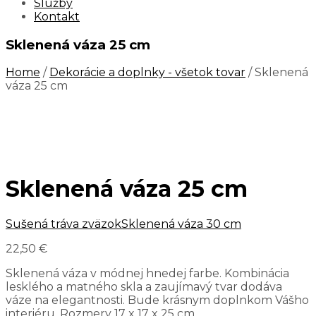
Služby
Kontakt
Sklenená váza 25 cm
Home
/
Dekorácie a doplnky - všetok tovar
/ Sklenená
váza 25 cm
Sklenená váza 25 cm
Sušená tráva zväzok
Sklenená váza 30 cm
22,50
€
Sklenená váza v módnej hnedej farbe. Kombinácia
lesklého a matného skla a zaujímavý tvar dodáva
váze na elegantnosti. Bude krásnym doplnkom Vášho
interiéru. Rozmery 17 x 17 x 25 cm.