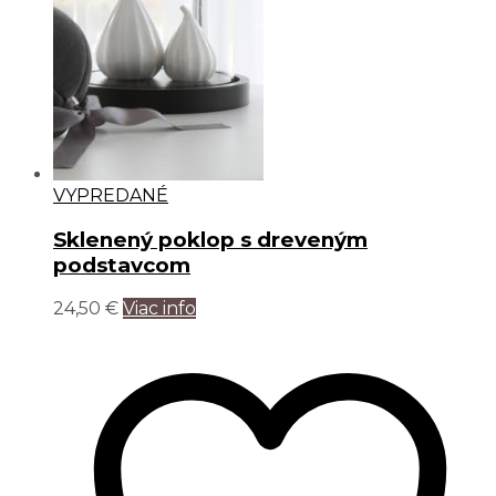
VYPREDANÉ
Sklenený poklop s dreveným
podstavcom
24,50
€
Viac info