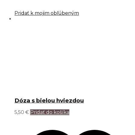
Pridať k mojim obľúbeným
Dóza s bielou hviezdou
5,50
€
Pridať do košíka