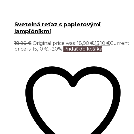
Svetelná reťaz s papierovými
lampiónikmi
18,90
€
Original price was: 18,90 €.
15,10
€
Current
price is: 15,10 €.
-20%
Pridať do košíka