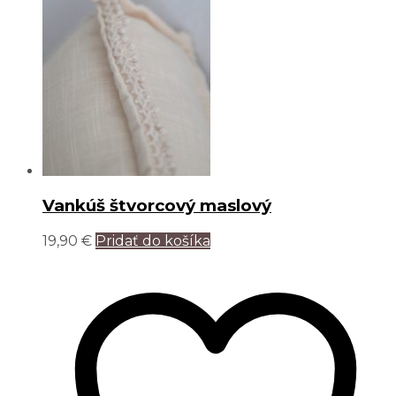
Vankúš štvorcový maslový
19,90
€
Pridať do košíka