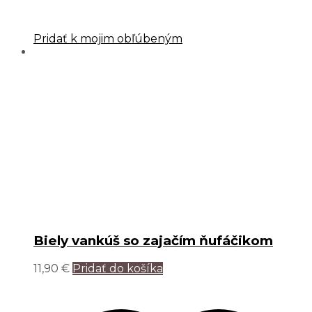
Pridať k mojim obľúbeným
Biely vankúš so zajačím ňufáčikom
11,90
€
Pridať do košíka