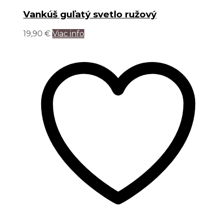
Vankúš guľatý svetlo ružový
19,90
€
Viac info