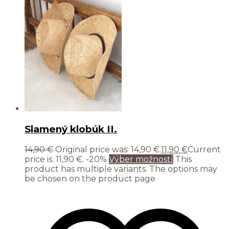
Slamený klobúk II.
14,90
€
Original price was: 14,90 €.
11,90
€
Current
price is: 11,90 €.
-20%
Výber možností
This
product has multiple variants. The options may
be chosen on the product page