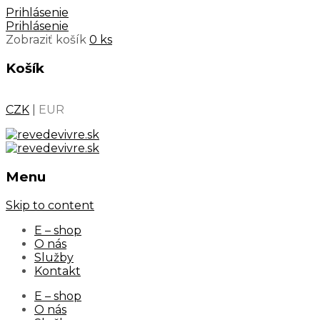
Prihlásenie
Prihlásenie
Zobraziť košík
0 ks
Košík
CZK
|
EUR
Menu
Skip to content
E – shop
O nás
Služby
Kontakt
E – shop
O nás