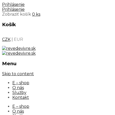
Prihlásenie
Prihlásenie
Zobraziť košík
0 ks
Košík
CZK
|
EUR
Menu
Skip to content
E – shop
O nás
Služby
Kontakt
E – shop
O nás