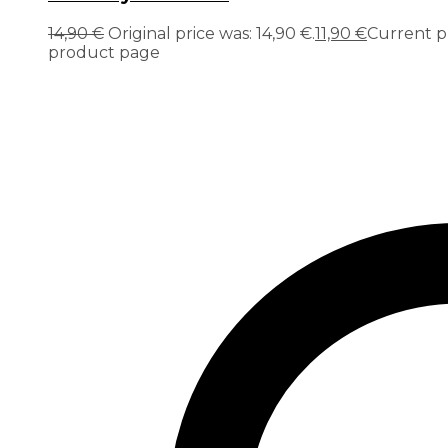
14,90
€
Original price was: 14,90 €.
11,90
€
Current pri
product page