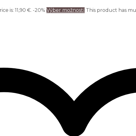
ce is: 11,90 €.
-20%
Výber možností
This product has mul