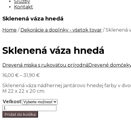
Služby
Kontakt
Sklenená váza hnedá
Home
/
Dekorácie a doplnky - všetok tovar
/ Sklenená 
Sklenená váza hnedá
Drevená miska s rukoväťou prírodná
Drevené domčeky 
16,00
€
–
31,90
€
Sklenená váza nádhernej jantárovo hnedej farby v dvoch
M 22 x 22 x 20 cm.
Veľkosť
Pridať do košíka