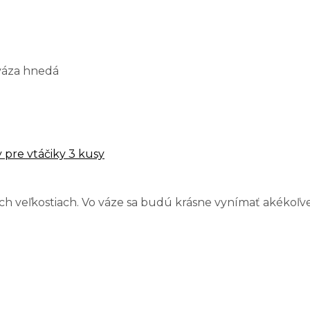
váza hnedá
pre vtáčiky 3 kusy
 veľkostiach. Vo váze sa budú krásne vynímať akékoľvek 