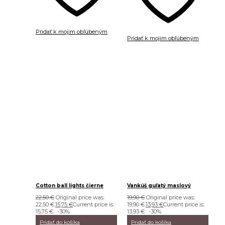
Pridať k mojim obľúbeným
Pridať k mojim obľúbeným
Cotton ball lights čierne
Vankúš guľatý maslový
22,50
€
Original price was:
19,90
€
Original price was:
22,50 €.
15,75
€
Current price is:
19,90 €.
13,93
€
Current price is:
15,75 €.
-30%
13,93 €.
-30%
Pridať do košíka
Pridať do košíka