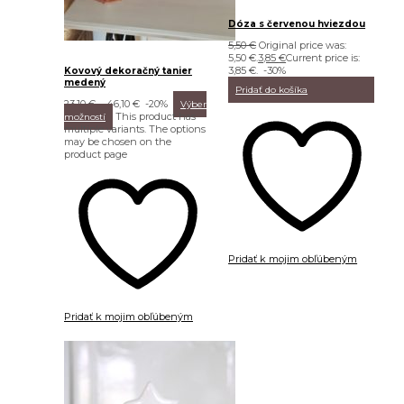
Dóza s červenou hviezdou
5,50
€
Original price was:
5,50 €.
3,85
€
Current price is:
3,85 €.
-30%
Kovový dekoračný tanier
medený
Pridať do košíka
23,10
€
–
46,10
€
-20%
Výber
This product has
možností
multiple variants. The options
may be chosen on the
product page
Pridať k mojim obľúbeným
Pridať k mojim obľúbeným