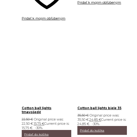
Pridať k mojim obľúbeným
Pridať k mojim obľúbeným
Cotton ball lights
Cotton ball lights biele 35
tmavošedé
35,50
€
Original price was:
22,50
€
Original price was:
35,50 €.
24,85
€
Current price is:
22,50 €.
15,75
€
Current price is:
24,85 €.
-30%
15,75 €.
-30%
Pridať do košíka
Pridať do košíka