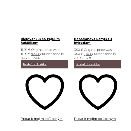
Biely vankúš so zajačím
Porcelánová úchytka s
ňufáčikom
hviezdami
11,90
€
Original price was:
3,00
€
Original price was:
11,90 €.
8,33
€
Current price is:
3,00 €.
2,10
€
Current price is:
8,33 €.
-30%
2,10 €.
-30%
Pridať do košíka
Pridať do košíka
Pridať k mojim obľúbeným
Pridať k mojim obľúbeným