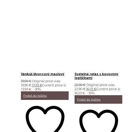
Vankúš štvorcový maslový
Svetelná reťaz s kovovými
loptičkami
19,90
€
Original price was:
22,90
€
Original price was:
19,90 €.
13,93
€
Current price is:
22,90 €.
16,03
€
Current price is:
13,93 €.
-30%
16,03 €.
-30%
Pridať do košíka
Pridať do košíka