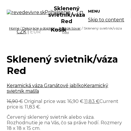
Sklenený
MENU
Prihlásenie
svietnik/váza
Skip to content
Red
Home
/
Dekorácie a doplnky - všetok tovar
/ Sklenený svietnik/váza
Košík
CZK
|
EUR
Red
Sklenený svietnik/váza
Red
Keramická váza Granátové jablko
Keramický
svietnik mašľa
16,90
€
Original price was: 16,90 €.
11,83
€
Current
price is: 11,83 €.
Červený sklenený svietnik alebo váza.
Rozhodnutie je na Vás, čo sa práve hodí. Rozmery
18 x 18 x 15 cm.