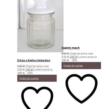
Sušený mach
5,50
€
Original price was:
5,50 €.
3,85
€
Current price is:
3,85 €.
-30%
Dóza s bielou hviezdou
Pridať do košíka
5,50
€
Original price was:
5,50 €.
3,85
€
Current price is:
3,85 €.
-30%
Pridať do košíka