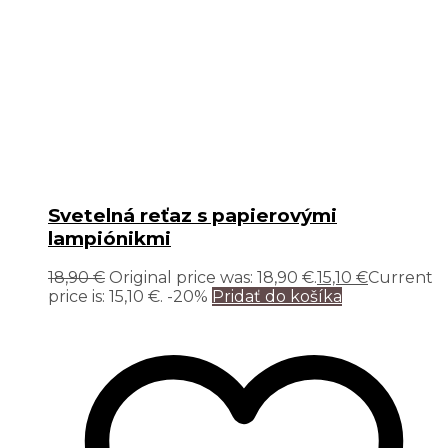
Svetelná reťaz s papierovými
lampiónikmi
18,90
€
Original price was: 18,90 €.
15,10
€
Current
price is: 15,10 €.
-20%
Pridať do košíka