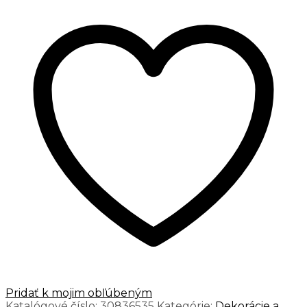
Pridať k mojim obľúbeným
Katalógové číslo:
30836535
Kategórie:
Dekorácie a