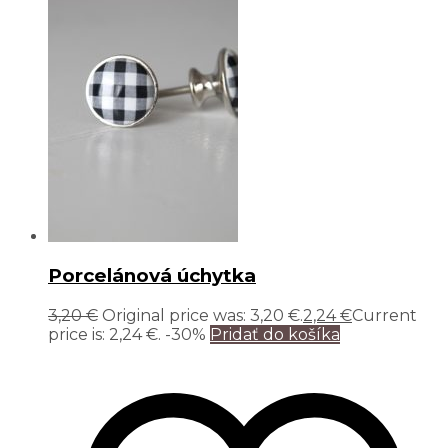
Porcelánová úchytka
3,20
€
Original price was: 3,20 €.
2,24
€
Current
price is: 2,24 €.
-30%
Pridať do košíka