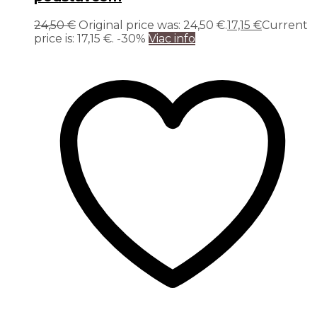
24,50
€
Original price was: 24,50 €.
17,15
€
Current
price is: 17,15 €.
-30%
Viac info