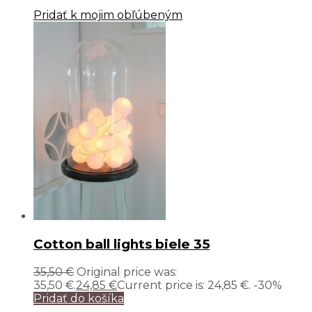
Pridať k mojim obľúbeným
Cotton ball lights biele 35
35,50
€
Original price was:
35,50 €.
24,85
€
Current price is: 24,85 €.
-30%
Pridať do košíka