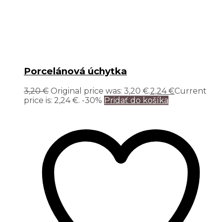
Porcelánová úchytka
3,20
€
Original price was: 3,20 €.
2,24
€
Current
price is: 2,24 €.
-30%
Pridať do košíka