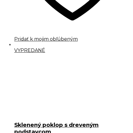
Pridať k mojim obľúbeným
VYPREDANÉ
Sklenený poklop s dreveným
podstavcom