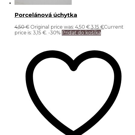
Porcelánová úchytka
4,50
€
Original price was: 4,50 €.
3,15
€
Current
price is: 3,15 €.
-30%
Pridať do košíka