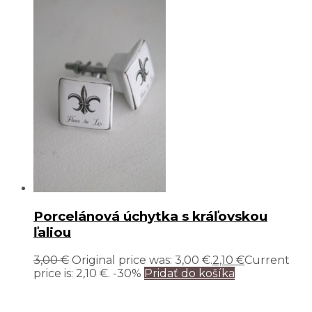
Porcelánová úchytka s kráľovskou
ľaliou
3,00
€
Original price was: 3,00 €.
2,10
€
Current
price is: 2,10 €.
-30%
Pridať do košíka