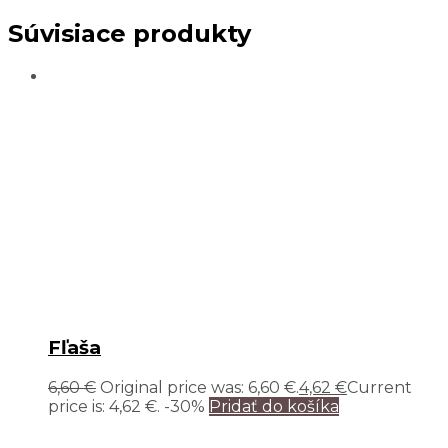
Súvisiace produkty
Fľaša
6,60
€
Original price was: 6,60 €.
4,62
€
Current
price is: 4,62 €.
-30%
Pridať do košíka