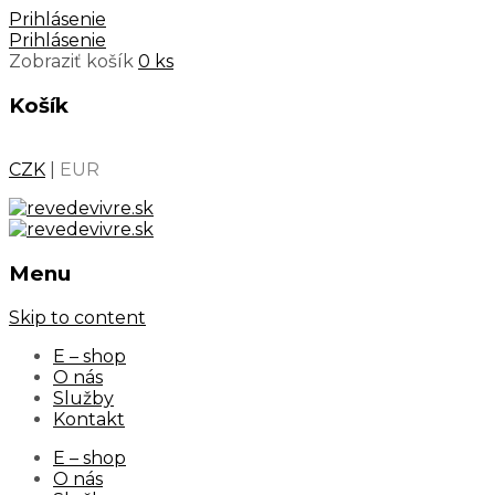
Prihlásenie
Prihlásenie
Zobraziť košík
0 ks
Košík
CZK
|
EUR
Menu
Skip to content
E – shop
O nás
Služby
Kontakt
E – shop
O nás