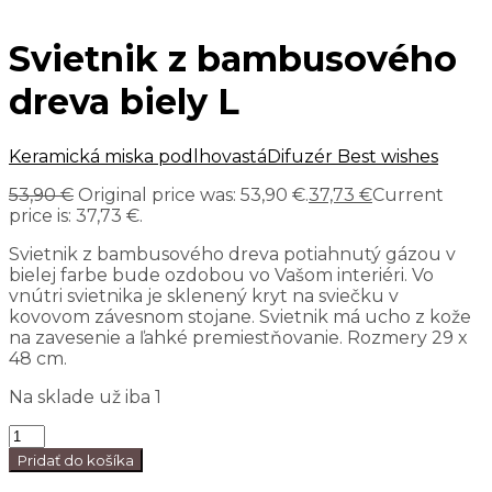
Svietnik z bambusového
dreva biely L
Keramická miska podlhovastá
Difuzér Best wishes
53,90
€
Original price was: 53,90 €.
37,73
€
Current
price is: 37,73 €.
Svietnik z bambusového dreva potiahnutý gázou v
bielej farbe bude ozdobou vo Vašom interiéri. Vo
vnútri svietnika je sklenený kryt na sviečku v
kovovom závesnom stojane. Svietnik má ucho z kože
na zavesenie a ľahké premiestňovanie. Rozmery 29 x
48 cm.
Na sklade už iba 1
Pridať do košíka