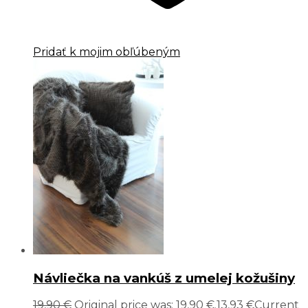
Pridať k mojim obľúbeným
Návliečka na vankúš z umelej kožušiny
19,90
€
Original price was: 19,90 €.
13,93
€
Current