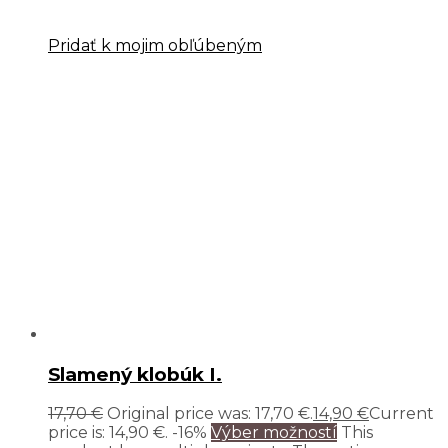
Pridať k mojim obľúbeným
Slamený klobúk I.
17,70
€
Original price was: 17,70 €.
14,90
€
Current
price is: 14,90 €.
-16%
Výber možností
This