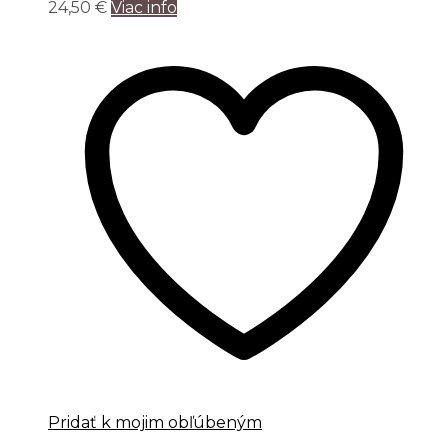
24,50
€
Viac info
Pridať k mojim obľúbeným