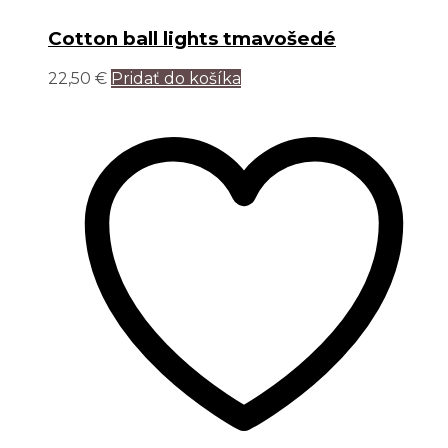
Cotton ball lights tmavošedé
22,50
€
Pridať do košíka