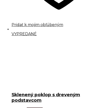
Pridať k mojim obľúbeným
VYPREDANÉ
Sklenený poklop s dreveným
podstavcom