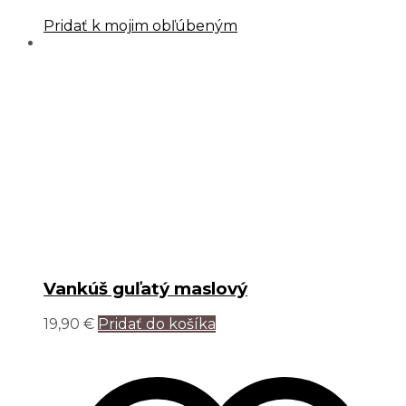
Pridať k mojim obľúbeným
Vankúš guľatý maslový
19,90
€
Pridať do košíka