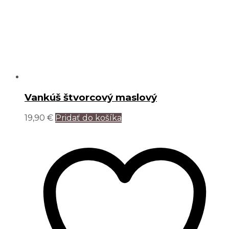
Vankúš štvorcový maslový
19,90
€
Pridať do košíka