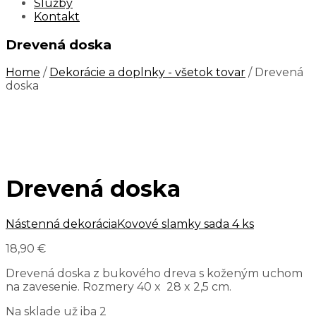
Služby
Kontakt
Drevená doska
Home
/
Dekorácie a doplnky - všetok tovar
/ Drevená
doska
Drevená doska
Nástenná dekorácia
Kovové slamky sada 4 ks
18,90
€
Drevená doska z bukového dreva s koženým uchom
na zavesenie. Rozmery 40 x 28 x 2,5 cm.
Na sklade už iba 2