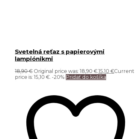
Svetelná reťaz s papierovými
lampiónikmi
18,90
€
Original price was: 18,90 €.
15,10
€
Current
price is: 15,10 €.
-20%
Pridať do košíka