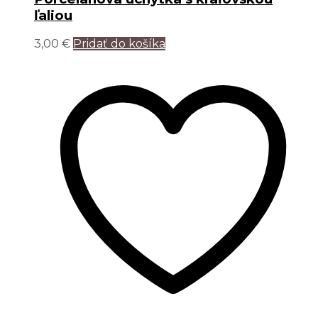
ľaliou
3,00
€
Pridať do košíka