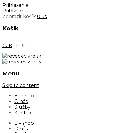
Prihlásenie
Prihlásenie
Zobraziť košík
0 ks
Košík
CZK
|
EUR
Menu
Skip to content
E – shop
O nás
Služby
Kontakt
E – shop
O nás