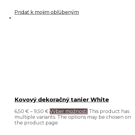
Pridať k mojim obľúbeným
Kovový dekoračný tanier White
6,50
€
–
9,50
€
Výber možností
This product has
multiple variants. The options may be chosen on
the product page