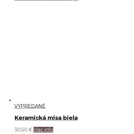
VYPREDANÉ
Keramická misa biela
30,50
€
Viac info