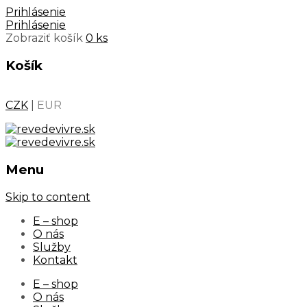
Prihlásenie
Prihlásenie
Zobraziť košík
0 ks
Košík
CZK
|
EUR
Menu
Skip to content
E – shop
O nás
Služby
Kontakt
E – shop
O nás