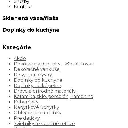
Služby
Kontakt
Sklenená váza/fľaša
Doplnky do kuchyne
Kategórie
Akcie
Dekorácie a doplnky - všetok tovar
Dekoračné vankúše
Deky a prikrývky
Doplnky do kuchyne
Doplnky do kúpeľne
Drevo a prírodné materiály
Keramika, sklo, porcelán, kamenina
Koberčeky
Nábytkové úchytky
Oblečenie a doplnky
Pre detičky
Svietniky a svetelné reťaze