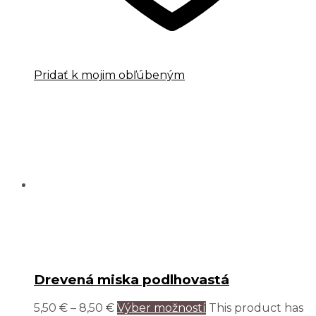
Pridať k mojim obľúbeným
Drevená miska podlhovastá
5,50
€
–
8,50
€
Výber možností
This product has