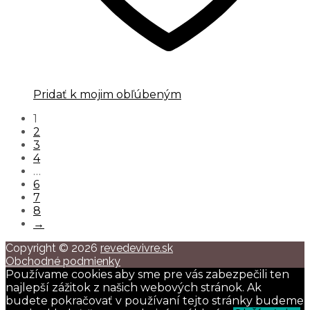
Pridať k mojim obľúbeným
1
2
3
4
…
6
7
8
→
Copyright © 2026
revedevivre.sk
Obchodné podmienky
Používame cookies aby sme pre vás zabezpečili ten
najlepší zážitok z našich webových stránok. Ak
budete pokračovať v používaní tejto stránky budeme