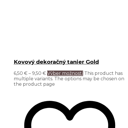
Kovový dekoračný tanier Gold
6,50
€
–
9,50
€
Výber možností
This product has
multiple variants. The options may be chosen on
the product page