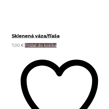
Sklenená váza/fľaša
7,00
€
Pridať do košíka