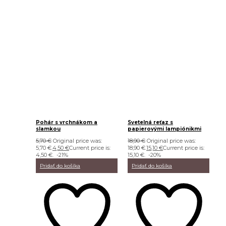
Pohár s vrchnákom a
Svetelná reťaz s
slamkou
papierovými lampiónikmi
5,70
€
Original price was:
18,90
€
Original price was:
5,70 €.
4,50
€
Current price is:
18,90 €.
15,10
€
Current price is:
4,50 €.
-21%
15,10 €.
-20%
Pridať do košíka
Pridať do košíka