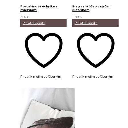
Porcelánová úchytka s
Biely vankúš so zajačím
hviezdami
ňufáčikom
3,00
€
11,90
€
Pridať do košíka
Pridať do košíka
Pridať k mojim obľúbeným
Pridať k mojim obľúbeným