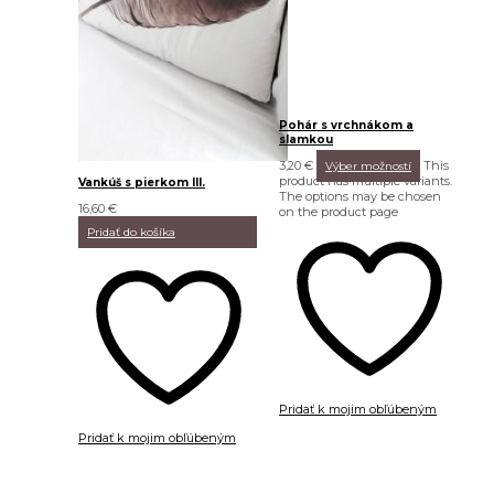
Pohár s vrchnákom a
slamkou
3,20
€
This
Výber možností
product has multiple variants.
Vankúš s pierkom III.
The options may be chosen
16,60
€
on the product page
Pridať do košíka
Pridať k mojim obľúbeným
Pridať k mojim obľúbeným