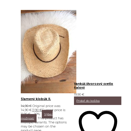
Vankúš štvorcový svetlo
fialový
19,90
€
Slamený klobúk II.
Pridať do košíka
14,90
€
Original price was:
14,90 €.
11,90
€
Current price is:
11,90 €.
-20%
Výber
This product has
možností
multiple variants. The options
may be chosen on the
product page