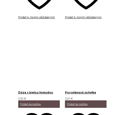
Pridať k mojim obľúbeným
Pridať k mojim obľúbeným
Dóza s bielou hviezdou
Porcelánová úchytka
5,50
€
3,20
€
Pridať do košíka
Pridať do košíka