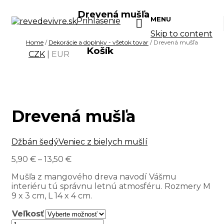
Drevená mušľa
MENU
Prihlásenie
Skip to content
Home
/
Dekorácie a doplnky - všetok tovar
/ Drevená mušľa
Košík
CZK
|
EUR
Drevená mušľa
Džbán šedý
Veniec z bielych mušlí
5,90
€
–
13,50
€
Mušľa z mangového dreva navodí Vášmu
interiéru tú správnu letnú atmosféru. Rozmery M
9 x 3 cm, L 14 x 4 cm.
Veľkosť