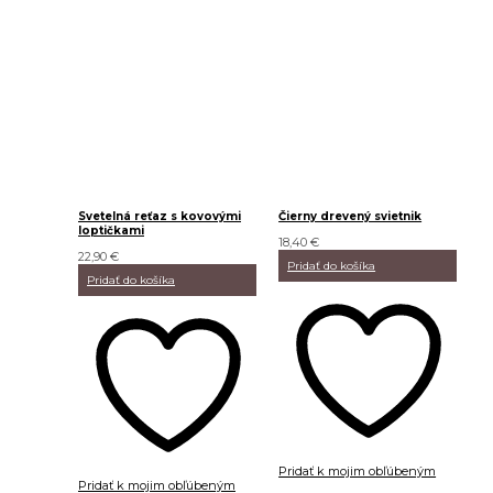
Svetelná reťaz s kovovými
Čierny drevený svietnik
loptičkami
18,40
€
22,90
€
Pridať do košíka
Pridať do košíka
Pridať k mojim obľúbeným
Pridať k mojim obľúbeným