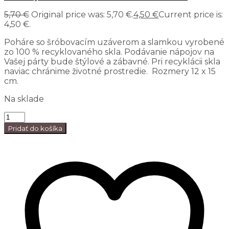
5,70
€
Original price was: 5,70 €.
4,50
€
Current price is:
4,50 €.
Poháre so šróbovacím uzáverom a slamkou vyrobené
zo 100 % recyklovaného skla. Podávanie nápojov na
Vašej párty bude štýlové a zábavné. Pri recyklácii skla
naviac chránime životné prostredie. Rozmery 12 x 15
cm.
Na sklade
Pridať do košíka