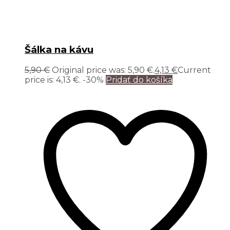
Šálka na kávu
5,90
€
Original price was: 5,90 €.
4,13
€
Current
price is: 4,13 €.
-30%
Pridať do košíka