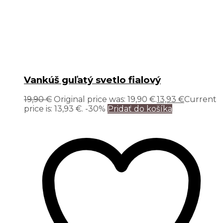
Vankúš guľatý svetlo fialový
19,90
€
Original price was: 19,90 €.
13,93
€
Current
price is: 13,93 €.
-30%
Pridať do košíka