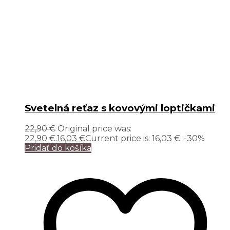
Svetelná reťaz s kovovými loptičkami
22,90
€
Original price was:
22,90 €.
16,03
€
Current price is: 16,03 €.
-30%
Pridať do košíka