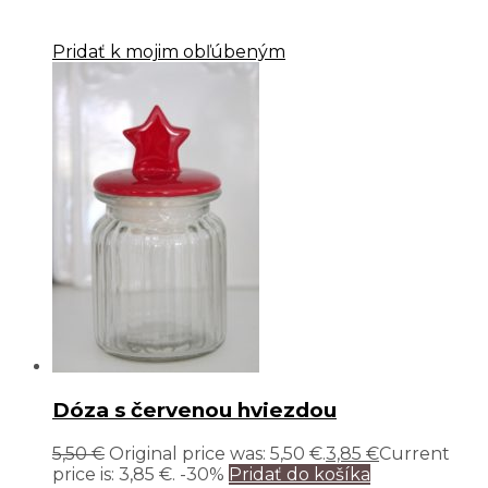
Pridať k mojim obľúbeným
Dóza s červenou hviezdou
5,50
€
Original price was: 5,50 €.
3,85
€
Current
price is: 3,85 €.
-30%
Pridať do košíka