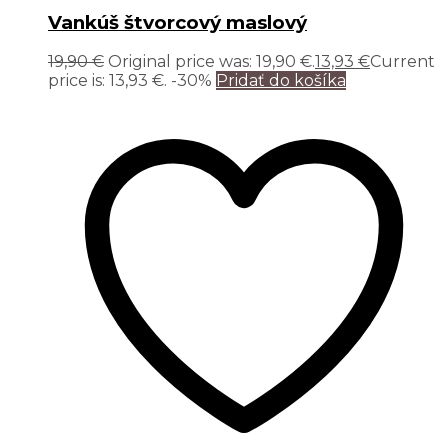
Vankúš štvorcový maslový
19,90
€
Original price was: 19,90 €.
13,93
€
Current
price is: 13,93 €.
-30%
Pridať do košíka