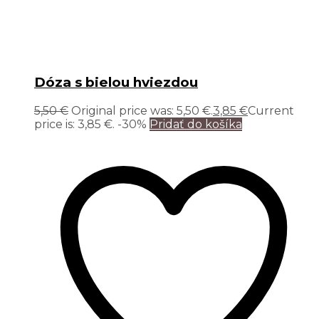
Dóza s bielou hviezdou
5,50
€
Original price was: 5,50 €.
3,85
€
Current
price is: 3,85 €.
-30%
Pridať do košíka