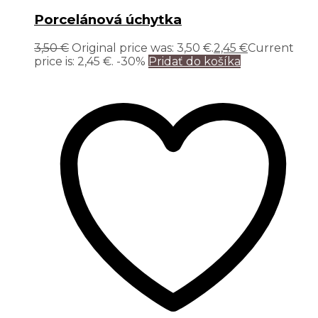
Porcelánová úchytka
3,50
€
Original price was: 3,50 €.
2,45
€
Current
price is: 2,45 €.
-30%
Pridať do košíka