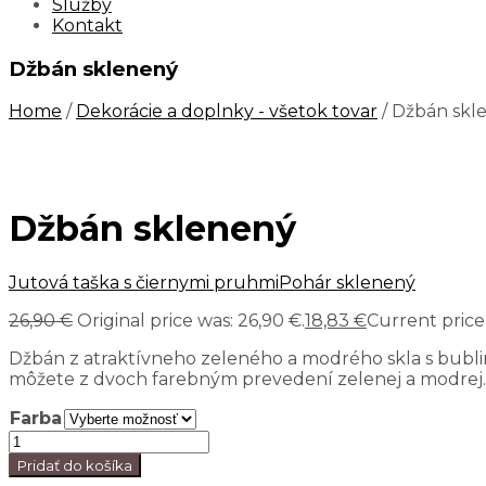
Služby
Kontakt
Džbán sklenený
Home
/
Dekorácie a doplnky - všetok tovar
/ Džbán skl
Džbán sklenený
Jutová taška s čiernymi pruhmi
Pohár sklenený
26,90
€
Original price was: 26,90 €.
18,83
€
Current price i
Džbán z atraktívneho zeleného a modrého skla s bubli
môžete z dvoch farebným prevedení zelenej a modrej.
Farba
Pridať do košíka