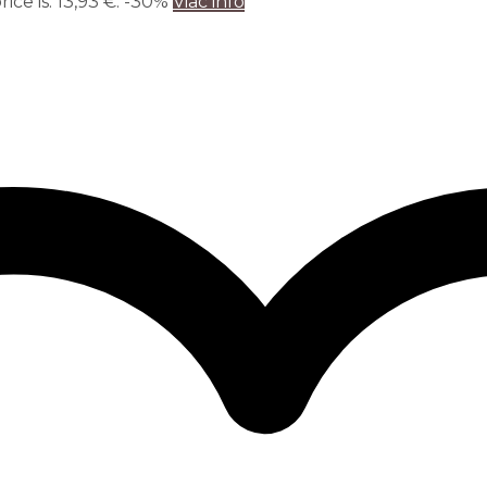
ice is: 13,93 €.
-30%
Viac info