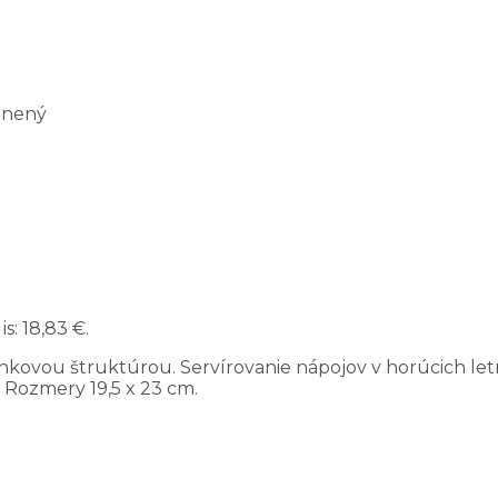
enený
s: 18,83 €.
nkovou štruktúrou. Servírovanie nápojov v horúcich le
 Rozmery 19,5 x 23 cm.