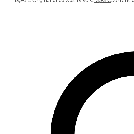
19,90
€
Original price was: 19,90 €.
13,93
€
Current pr