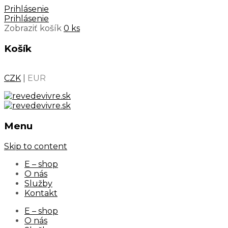
Prihlásenie
Prihlásenie
Zobraziť košík
0 ks
Košík
CZK
|
EUR
Menu
Skip to content
E – shop
O nás
Služby
Kontakt
E – shop
O nás