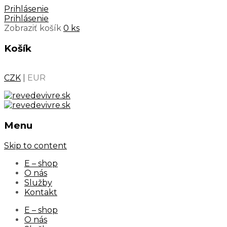
Prihlásenie
Prihlásenie
Zobraziť košík
0 ks
Košík
CZK
|
EUR
Menu
Skip to content
E – shop
O nás
Služby
Kontakt
E – shop
O nás