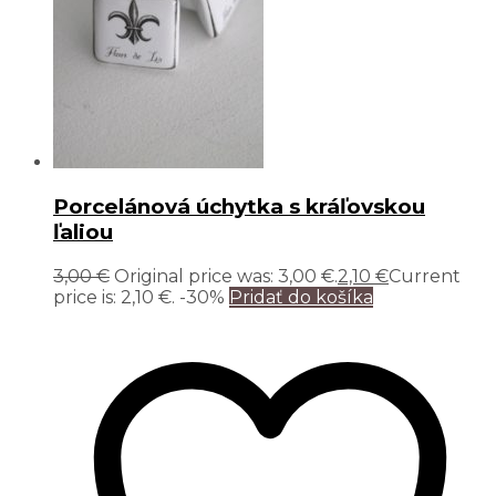
Porcelánová úchytka s kráľovskou
ľaliou
3,00
€
Original price was: 3,00 €.
2,10
€
Current
price is: 2,10 €.
-30%
Pridať do košíka