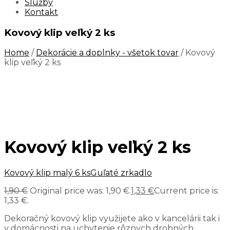
Služby
Kontakt
Kovový klip veľký 2 ks
Home
/
Dekorácie a doplnky - všetok tovar
/ Kovový
klip veľký 2 ks
Kovový klip veľký 2 ks
Kovový klip malý 6 ks
Guľaté zrkadlo
1,90
€
Original price was: 1,90 €.
1,33
€
Current price is:
1,33 €.
Dekoračný kovový klip využijete ako v kancelárii tak i
v domácnosti na uchytenie rôznych drobných