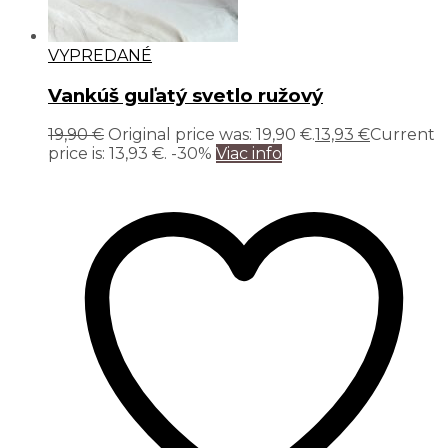
VYPREDANÉ
Vankúš guľatý svetlo ružový
19,90
€
Original price was: 19,90 €.
13,93
€
Current
price is: 13,93 €.
-30%
Viac info