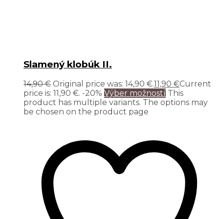
Slamený klobúk II.
14,90
€
Original price was: 14,90 €.
11,90
€
Current
price is: 11,90 €.
-20%
Výber možností
This
product has multiple variants. The options may
be chosen on the product page