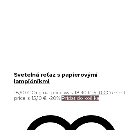
Svetelná reťaz s papierovými
lampiónikmi
18,90
€
Original price was: 18,90 €.
15,10
€
Current
price is: 15,10 €.
-20%
Pridať do košíka