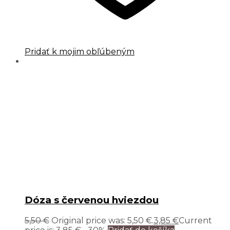
Pridať k mojim obľúbeným
Dóza s červenou hviezdou
5,50
€
Original price was: 5,50 €.
3,85
€
Current