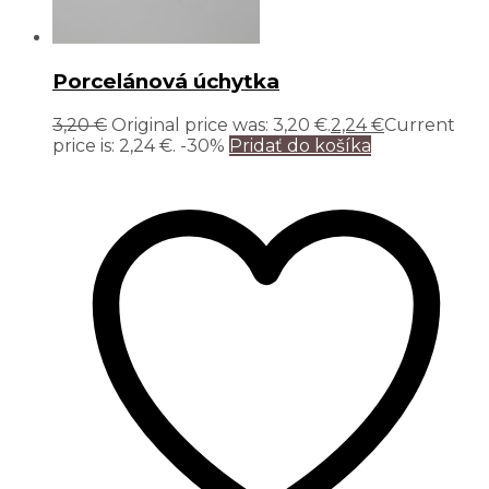
Porcelánová úchytka
3,20
€
Original price was: 3,20 €.
2,24
€
Current
price is: 2,24 €.
-30%
Pridať do košíka