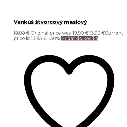
Vankúš štvorcový maslový
19,90
€
Original price was: 19,90 €.
13,93
€
Current
price is: 13,93 €.
-30%
Pridať do košíka