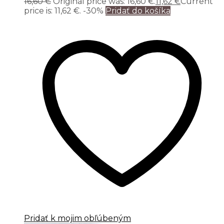
16,60
€
Original price was: 16,60 €.
11,62
€
Current
price is: 11,62 €.
-30%
Pridať do košíka
Pridať k mojim obľúbeným