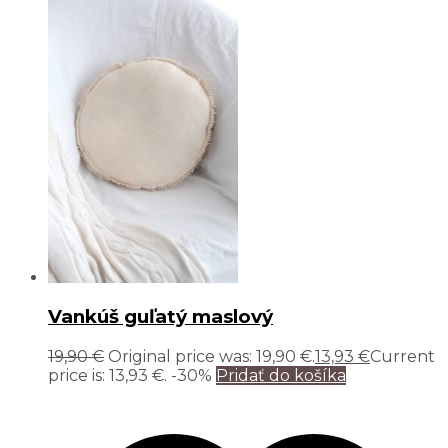
Vankúš guľatý maslový
19,90
€
Original price was: 19,90 €.
13,93
€
Current
price is: 13,93 €.
-30%
Pridať do košíka