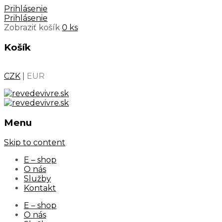
Prihlásenie
Prihlásenie
Zobraziť košík
0 ks
Košík
CZK
|
EUR
Menu
Skip to content
E – shop
O nás
Služby
Kontakt
E – shop
O nás