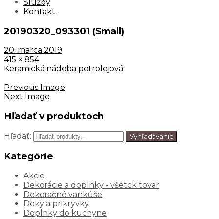
Služby
Kontakt
20190320_093301 (Small)
20. marca 2019
415 × 854
Keramická nádoba petrolejová
Previous Image
Next Image
Hľadať v produktoch
Hľadať:
Vyhľadávanie
Kategórie
Akcie
Dekorácie a doplnky - všetok tovar
Dekoračné vankúše
Deky a prikrývky
Doplnky do kuchyne