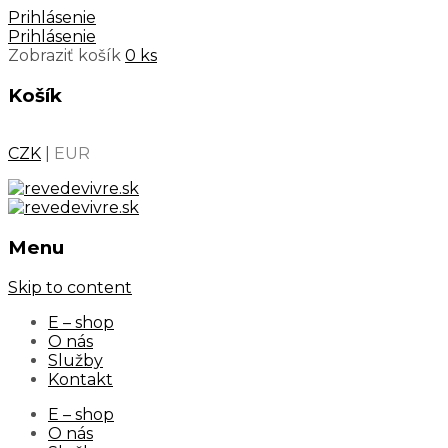
Prihlásenie
Prihlásenie
Zobraziť košík
0 ks
Košík
CZK
|
EUR
Menu
Skip to content
E – shop
O nás
Služby
Kontakt
E – shop
O nás