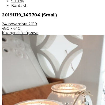
Služby
Kontakt
20191119_143704 (Small)
24. novembra 2019
480 × 640
Kuchynská súprava