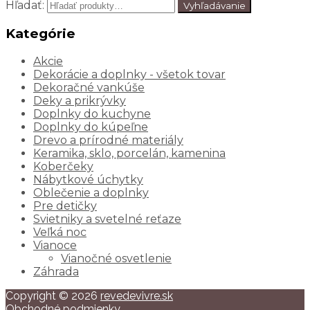
Hľadať:
Vyhľadávanie
Kategórie
Akcie
Dekorácie a doplnky - všetok tovar
Dekoračné vankúše
Deky a prikrývky
Doplnky do kuchyne
Doplnky do kúpeľne
Drevo a prírodné materiály
Keramika, sklo, porcelán, kamenina
Koberčeky
Nábytkové úchytky
Oblečenie a doplnky
Pre detičky
Svietniky a svetelné reťaze
Veľká noc
Vianoce
Vianočné osvetlenie
Záhrada
Copyright © 2026
revedevivre.sk
Obchodné podmienky