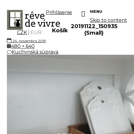
MENU
Prihlásenie
Skip to content
20191122_150935
Košík
CZK
|
EUR
(Small)
24. novembra 2019
480 × 640
Kuchynská súprava