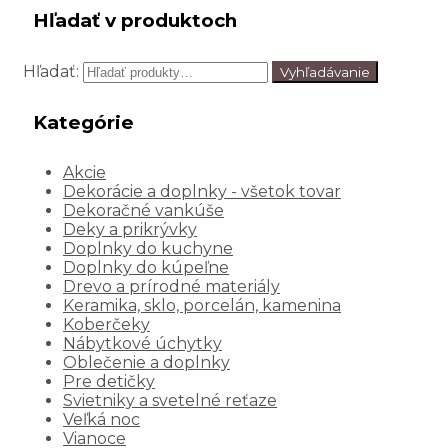
Hľadať v produktoch
Hľadať:
Vyhľadávanie
Kategórie
Akcie
Dekorácie a doplnky - všetok tovar
Dekoračné vankúše
Deky a prikrývky
Doplnky do kuchyne
Doplnky do kúpeľne
Drevo a prírodné materiály
Keramika, sklo, porcelán, kamenina
Koberčeky
Nábytkové úchytky
Oblečenie a doplnky
Pre detičky
Svietniky a svetelné reťaze
Veľká noc
Vianoce