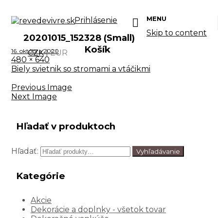
MENU
Prihlásenie
Skip to content
20201015_152328 (Small)
Košík
16. októbra 2020
CZK
|
EUR
480 × 640
Biely svietnik so stromami a vtáčikmi
Previous Image
Next Image
Hľadať v produktoch
Hľadať:
Vyhľadávanie
Kategórie
Akcie
Dekorácie a doplnky - všetok tovar