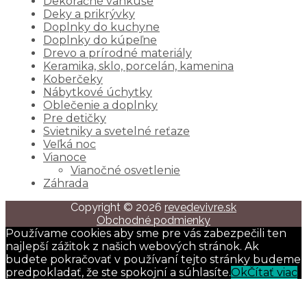
Dekoračné vankúše
Deky a prikrývky
Doplnky do kuchyne
Doplnky do kúpeľne
Drevo a prírodné materiály
Keramika, sklo, porcelán, kamenina
Koberčeky
Nábytkové úchytky
Oblečenie a doplnky
Pre detičky
Svietniky a svetelné reťaze
Veľká noc
Vianoce
Vianočné osvetlenie
Záhrada
Copyright © 2026
revedevivre.sk
Obchodné podmienky
Používame cookies aby sme pre vás zabezpečili ten
najlepší zážitok z našich webových stránok. Ak
budete pokračovať v používaní tejto stránky budeme
predpokladať, že ste spokojní a súhlasíte.
Ok
Čítať viac