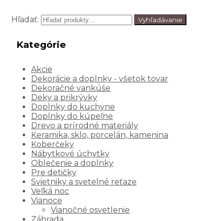
Hľadať:
Vyhľadávanie
Kategórie
Akcie
Dekorácie a doplnky - všetok tovar
Dekoračné vankúše
Deky a prikrývky
Doplnky do kuchyne
Doplnky do kúpeľne
Drevo a prírodné materiály
Keramika, sklo, porcelán, kamenina
Koberčeky
Nábytkové úchytky
Oblečenie a doplnky
Pre detičky
Svietniky a svetelné reťaze
Veľká noc
Vianoce
Vianočné osvetlenie
Záhrada