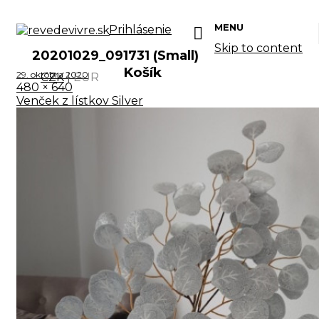
MENU
Prihlásenie
Skip to content
20201029_091731 (Small)
Košík
29. októbra 2020
CZK
|
EUR
480 × 640
Venček z lístkov Silver