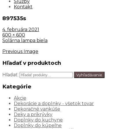
Služby
Kontakt
897535s
4. februára 2021
600 × 600
Solárna lampa biela
Previous Image
Hľadať v produktoch
Hľadať:
Vyhľadávanie
Kategórie
Akcie
Dekorácie a doplnky - všetok tovar
Dekoračné vankúše
Deky a prikrývky
Doplnky do kuchyne
Doplnky do kúpeľne