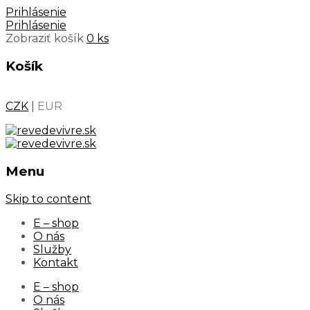
Prihlásenie
Prihlásenie
Zobraziť košík
0 ks
Košík
CZK
|
EUR
Menu
Skip to content
E – shop
O nás
Služby
Kontakt
E – shop
O nás