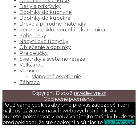
Dekoračné vankúše
Deky a prikrývky
Doplnky do kuchyne
Doplnky do kúpeľne
Drevo a prírodné materiály
Keramika, sklo, porcelán, kamenina
Koberčeky
Nábytkové úchytky
Oblečenie a doplnky
Pre detičky
Svietniky a svetelné reťaze
Veľká noc
Vianoce
Vianočné osvetlenie
Záhrada
Copyright © 2026
revedevivre.sk
Obchodné podmienky
Používame cookies aby sme pre vás zabezpečili ten
najlepší zážitok z našich webových stránok. Ak
budete pokračovať v používaní tejto stránky budeme
predpokladať, že ste spokojní a súhlasíte.
Ok
Čítať viac