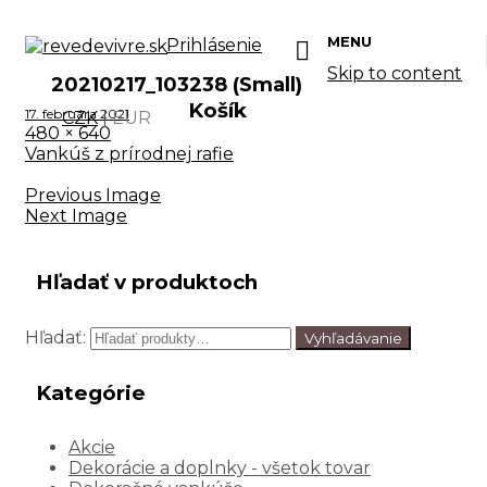
MENU
Prihlásenie
Skip to content
20210217_103238 (Small)
Košík
17. februára 2021
CZK
|
EUR
480 × 640
Vankúš z prírodnej rafie
Previous Image
Next Image
Hľadať v produktoch
Hľadať:
Vyhľadávanie
Kategórie
Akcie
Dekorácie a doplnky - všetok tovar