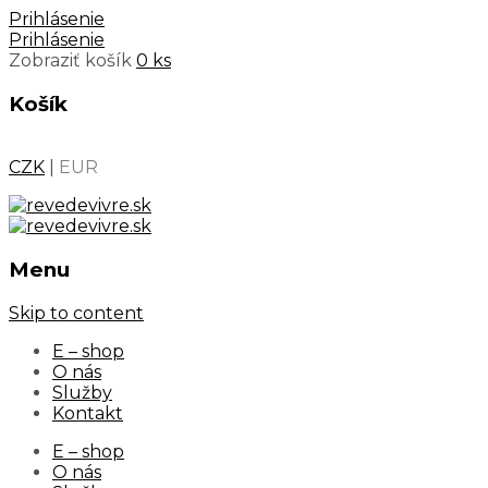
Prihlásenie
Prihlásenie
Zobraziť košík
0 ks
Košík
CZK
|
EUR
Menu
Skip to content
E – shop
O nás
Služby
Kontakt
E – shop
O nás