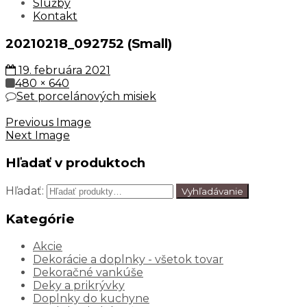
Služby
Kontakt
20210218_092752 (Small)
19. februára 2021
480 × 640
Set porcelánových misiek
Previous Image
Next Image
Hľadať v produktoch
Hľadať:
Vyhľadávanie
Kategórie
Akcie
Dekorácie a doplnky - všetok tovar
Dekoračné vankúše
Deky a prikrývky
Doplnky do kuchyne