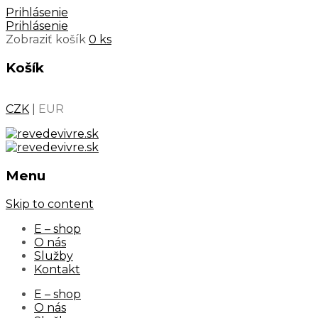
Prihlásenie
Prihlásenie
Zobraziť košík
0 ks
Košík
CZK
|
EUR
Menu
Skip to content
E – shop
O nás
Služby
Kontakt
E – shop
O nás