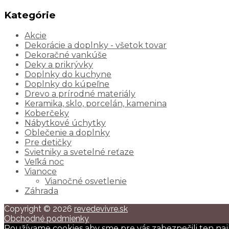
Kategórie
Akcie
Dekorácie a doplnky - všetok tovar
Dekoračné vankúše
Deky a prikrývky
Doplnky do kuchyne
Doplnky do kúpeľne
Drevo a prírodné materiály
Keramika, sklo, porcelán, kamenina
Koberčeky
Nábytkové úchytky
Oblečenie a doplnky
Pre detičky
Svietniky a svetelné reťaze
Veľká noc
Vianoce
Vianočné osvetlenie
Záhrada
Copyright © 2026
revedevivre.sk
Obchodné podmienky
Používame cookies aby sme pre vás zabezpečili ten naj