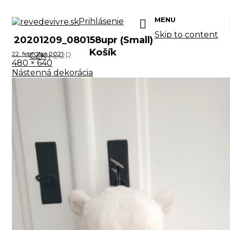
MENU
Prihlásenie
Skip to content
20201209_080158upr (Small)
Košík
22. februára 2021
CZK
|
EUR
480 × 640
Nástenná dekorácia