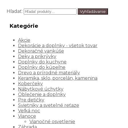
Hľadať:
Vyhľadávanie
Kategórie
Akcie
Dekorácie a doplnky - všetok tovar
Dekoračné vankúše
Deky a prikrývky
Doplnky do kuchyne
Doplnky do kúpeľne
Drevo a prírodné materiály
Keramika, sklo, porcelán, kamenina
Koberčeky
Nábytkové úchytky
Oblečenie a doplnky
Pre detičky
Svietniky a svetelné reťaze
Veľká noc
Vianoce
Vianočné osvetlenie
Záhrada