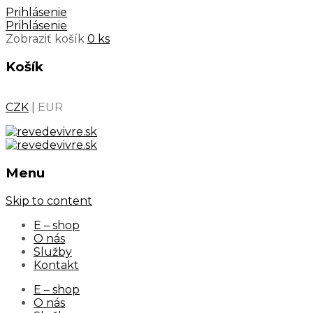
Prihlásenie
Prihlásenie
Zobraziť košík
0 ks
Košík
CZK
|
EUR
Menu
Skip to content
E – shop
O nás
Služby
Kontakt
E – shop
O nás