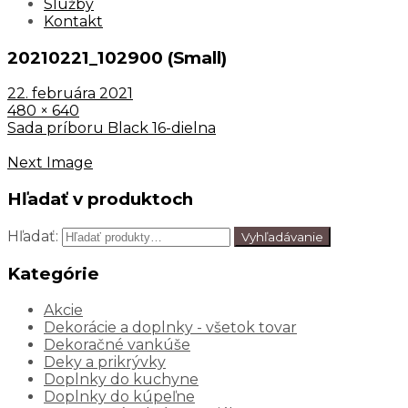
Služby
Kontakt
20210221_102900 (Small)
22. februára 2021
480 × 640
Sada príboru Black 16-dielna
Next Image
Hľadať v produktoch
Hľadať:
Vyhľadávanie
Kategórie
Akcie
Dekorácie a doplnky - všetok tovar
Dekoračné vankúše
Deky a prikrývky
Doplnky do kuchyne
Doplnky do kúpeľne