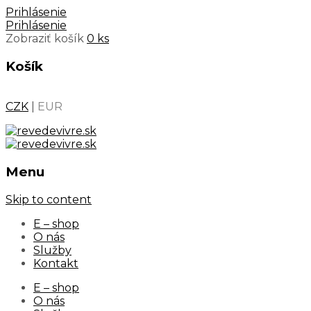
Prihlásenie
Prihlásenie
Zobraziť košík
0 ks
Košík
CZK
|
EUR
Menu
Skip to content
E – shop
O nás
Služby
Kontakt
E – shop
O nás