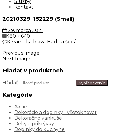
Služby
Kontakt
20210329_152229 (Small)
29. marca 2021
480 × 640
Keramická hlava Budhu šedá
Previous Image
Next Image
Hľadať v produktoch
Hľadať:
Vyhľadávanie
Kategórie
Akcie
Dekorácie a doplnky - všetok tovar
Dekoračné vankúše
Deky a prikrývky
Doplnky do kuchyne