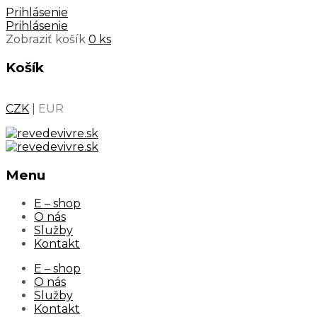
Prihlásenie
Prihlásenie
Zobraziť košík
0 ks
Košík
CZK
|
EUR
Menu
Skip
E – shop
to
O nás
content
Služby
Kontakt
E – shop
O nás
Služby
Kontakt