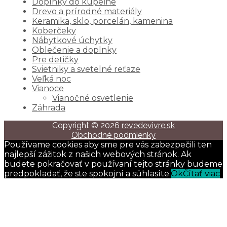
Doplnky do kúpeľne
Drevo a prírodné materiály
Keramika, sklo, porcelán, kamenina
Koberčeky
Nábytkové úchytky
Oblečenie a doplnky
Pre detičky
Svietniky a svetelné reťaze
Veľká noc
Vianoce
Vianočné osvetlenie
Záhrada
Copyright © 2026
revedevivre.sk
Obchodné podmienky
Používame cookies aby sme pre vás zabezpečili ten
najlepší zážitok z našich webových stránok. Ak
budete pokračovať v používaní tejto stránky budeme
predpokladať, že ste spokojní a súhlasíte.
Ok
Čítať viac