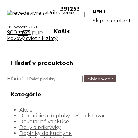
391253
MENU
Prihlásenie
Skip to content
28. októbra 2021
Košík
900 × 675
CZK
|
EUR
Kovový svietnik zlatý
Hľadať v produktoch
Hľadať:
Vyhľadávanie
Kategórie
Akcie
Dekorácie a doplnky - všetok tovar
Dekoračné vankúše
Deky a prikrývky
Doplnky do kuchyne