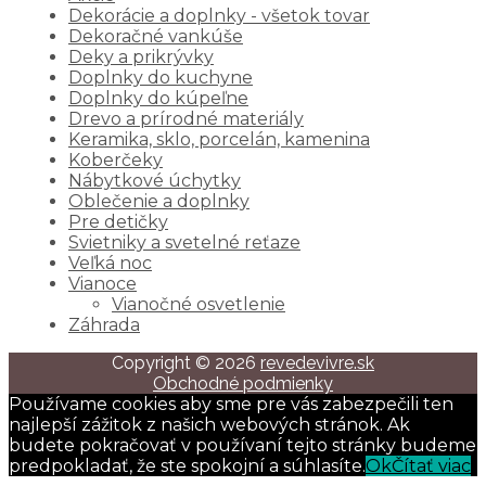
Dekorácie a doplnky - všetok tovar
Dekoračné vankúše
Deky a prikrývky
Doplnky do kuchyne
Doplnky do kúpeľne
Drevo a prírodné materiály
Keramika, sklo, porcelán, kamenina
Koberčeky
Nábytkové úchytky
Oblečenie a doplnky
Pre detičky
Svietniky a svetelné reťaze
Veľká noc
Vianoce
Vianočné osvetlenie
Záhrada
Copyright © 2026
revedevivre.sk
Obchodné podmienky
Používame cookies aby sme pre vás zabezpečili ten
najlepší zážitok z našich webových stránok. Ak
budete pokračovať v používaní tejto stránky budeme
predpokladať, že ste spokojní a súhlasíte.
Ok
Čítať viac