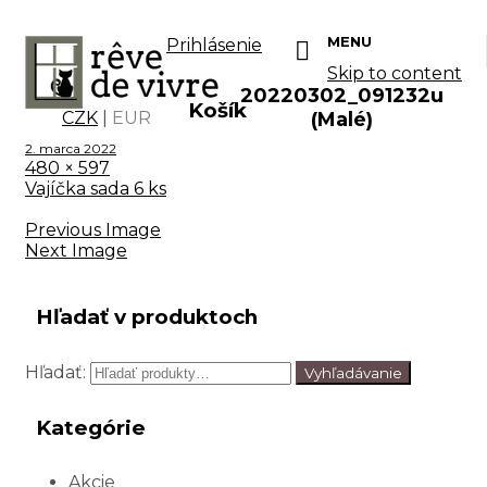
MENU
Prihlásenie
Skip to content
20220302_091232u
Košík
CZK
|
EUR
(Malé)
2. marca 2022
480 × 597
Vajíčka sada 6 ks
Previous Image
Next Image
Hľadať v produktoch
Hľadať:
Vyhľadávanie
Kategórie
Akcie