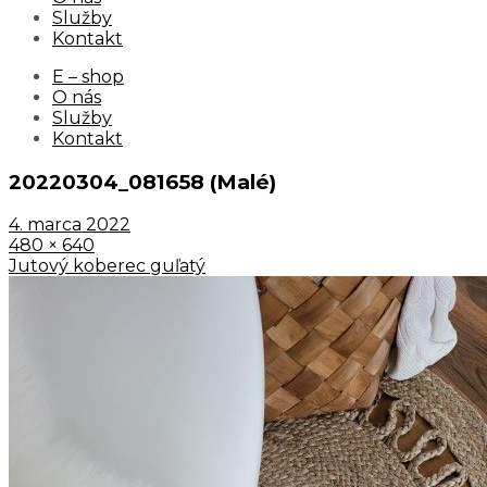
Služby
Kontakt
E – shop
O nás
Služby
Kontakt
20220304_081658 (Malé)
4. marca 2022
480 × 640
Jutový koberec guľatý