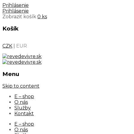
Prihlásenie
Prihlásenie
Zobraziť košík
0 ks
Košík
CZK
|
EUR
Menu
Skip to content
E – shop
O nás
Služby
Kontakt
E – shop
O nás