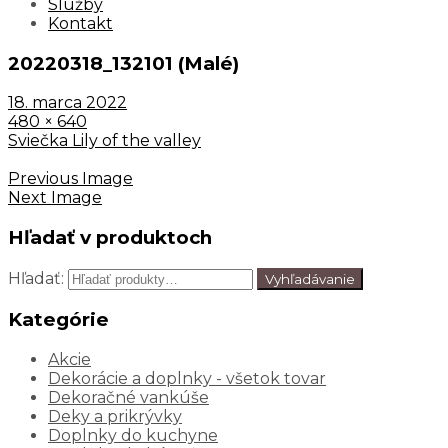
Služby
Kontakt
20220318_132101 (Malé)
18. marca 2022
480 × 640
Sviečka Lily of the valley
Previous Image
Next Image
Hľadať v produktoch
Hľadať:
Vyhľadávanie
Kategórie
Akcie
Dekorácie a doplnky - všetok tovar
Dekoračné vankúše
Deky a prikrývky
Doplnky do kuchyne