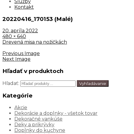
Služby
Kontakt
20220416_170153 (Malé)
20. apríla 2022
480 × 640
Drevená misa na nožičkách
Previous Image
Next Image
Hľadať v produktoch
Hľadať:
Vyhľadávanie
Kategórie
Akcie
Dekorácie a doplnky - všetok tovar
Dekoračné vankúše
Deky a prikrývky
Doplnky do kuchyne