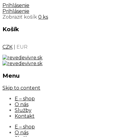
Prihlásenie
Prihlásenie
Zobraziť košík
0 ks
Košík
CZK
|
EUR
Menu
Skip to content
E – shop
O nás
Služby
Kontakt
E – shop
O nás