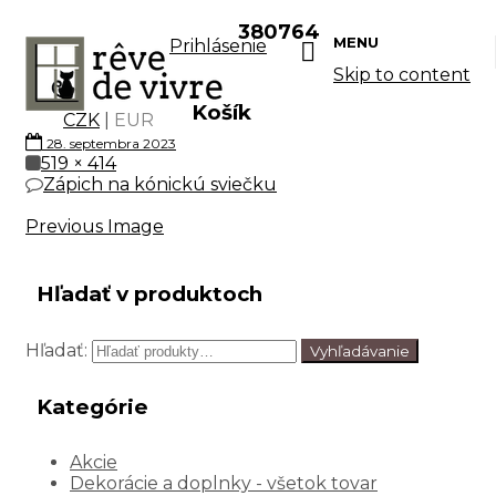
380764
MENU
Prihlásenie
Skip to content
Košík
CZK
|
EUR
28. septembra 2023
519 × 414
Zápich na kónickú sviečku
Previous Image
Hľadať v produktoch
Hľadať:
Vyhľadávanie
Kategórie
Akcie
Dekorácie a doplnky - všetok tovar