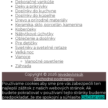
Dekoračné vankúše
Deky a prikrývky
Doplnky do kuchyne
Doplnky do kúpeľne
Drevo a prírodné materiály
Keramika, sklo, porcelán, kamenina
Koberčeky
Nábytkové úchytky
Oblečenie a doplnky
Pre detičky
Svietniky a svetelné reťaze
Veľká noc
Vianoce
Vianočné osvetlenie
Záhrada
Copyright © 2026
revedevivre.sk
Obchodné podmienky
Používame cookies aby sme pre vás zabezpečili ten
najlepší zážitok z našich webových stránok. Ak
budete pokračovať v používaní tejto stránky budeme
predpokladať, že ste spokojní a súhlasíte.
Ok
Čítať viac