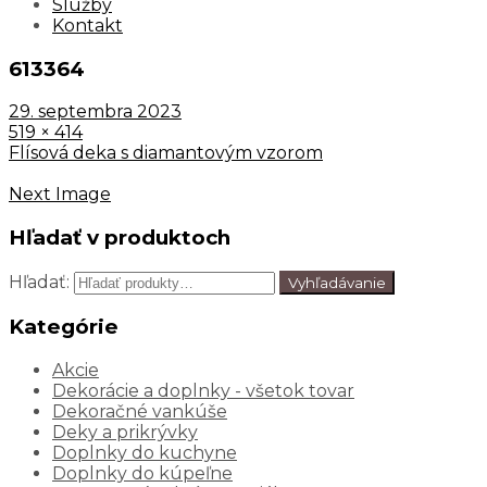
Služby
Kontakt
613364
29. septembra 2023
519 × 414
Flísová deka s diamantovým vzorom
Next Image
Hľadať v produktoch
Hľadať:
Vyhľadávanie
Kategórie
Akcie
Dekorácie a doplnky - všetok tovar
Dekoračné vankúše
Deky a prikrývky
Doplnky do kuchyne
Doplnky do kúpeľne