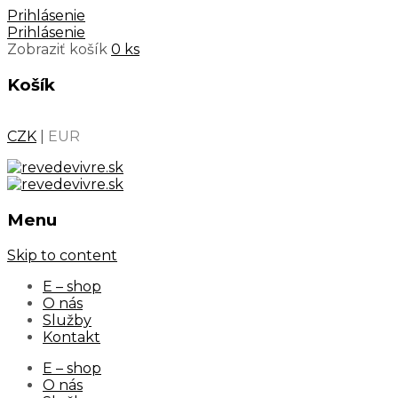
Prihlásenie
Prihlásenie
Zobraziť košík
0 ks
Košík
CZK
|
EUR
Menu
Skip to content
E – shop
O nás
Služby
Kontakt
E – shop
O nás