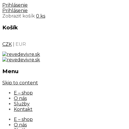
Prihlásenie
Prihlásenie
Zobraziť košík
0 ks
Košík
CZK
|
EUR
Menu
Skip to content
E – shop
O nás
Služby
Kontakt
E – shop
O nás