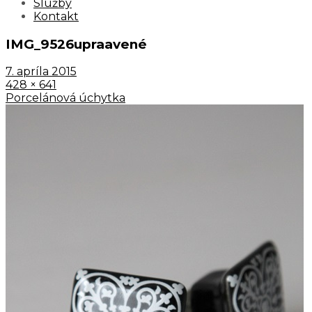
Služby
Kontakt
IMG_9526upraavené
7. apríla 2015
428 × 641
Porcelánová úchytka