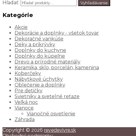
Hľadať:
Vyhľadávanie
Kategórie
Akcie
Dekorácie a doplnky - všetok tovar
Dekoračné vankúše
Deky a prikrývky
Doplnky do kuchyne
Doplnky do kúpeľne
Drevo a prírodné materiály
Keramika, sklo, porcelán, kamenina
Koberčeky
Nábytkové úchytky
Oblečenie a doplnky
Pre detičky
Svietniky a svetelné reťaze
Veľká noc
Vianoce
Vianočné osvetlenie
Záhrada
Copyright © 2026
revedevivre.sk
Obchodné podmienky