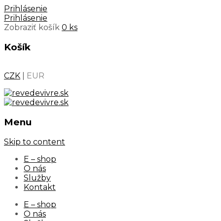
Prihlásenie
Prihlásenie
Zobraziť košík
0 ks
Košík
CZK
|
EUR
Menu
Skip to content
E – shop
O nás
Služby
Kontakt
E – shop
O nás