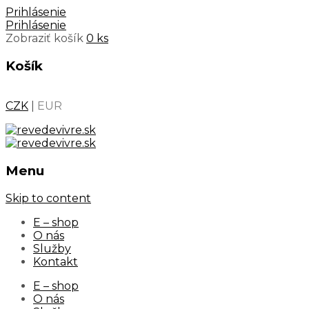
Prihlásenie
Prihlásenie
Zobraziť košík
0 ks
Košík
CZK
|
EUR
Menu
Skip to content
E – shop
O nás
Služby
Kontakt
E – shop
O nás