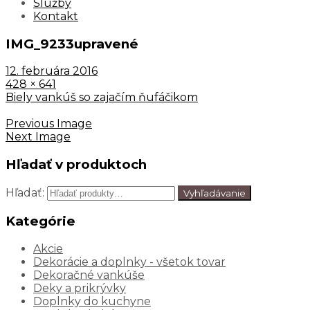
Služby
Kontakt
IMG_9233upravené
12. februára 2016
428 × 641
Biely vankúš so zajačím ňufáčikom
Previous Image
Next Image
Hľadať v produktoch
Hľadať:
Vyhľadávanie
Kategórie
Akcie
Dekorácie a doplnky - všetok tovar
Dekoračné vankúše
Deky a prikrývky
Doplnky do kuchyne