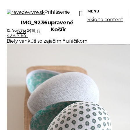
MENU
Prihlásenie
Skip to content
IMG_9236upravené
Košík
12. februára 2016
CZK
|
EUR
428 × 641
Biely vankúš so zajačím ňufáčikom