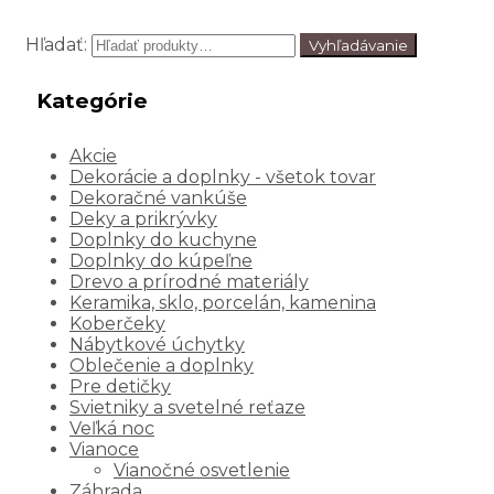
Hľadať:
Vyhľadávanie
Kategórie
Akcie
Dekorácie a doplnky - všetok tovar
Dekoračné vankúše
Deky a prikrývky
Doplnky do kuchyne
Doplnky do kúpeľne
Drevo a prírodné materiály
Keramika, sklo, porcelán, kamenina
Koberčeky
Nábytkové úchytky
Oblečenie a doplnky
Pre detičky
Svietniky a svetelné reťaze
Veľká noc
Vianoce
Vianočné osvetlenie
Záhrada