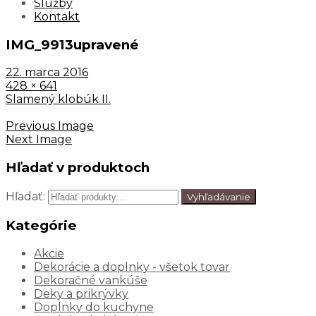
Služby
Kontakt
IMG_9913upravené
22. marca 2016
428 × 641
Slamený klobúk II.
Previous Image
Next Image
Hľadať v produktoch
Hľadať:
Vyhľadávanie
Kategórie
Akcie
Dekorácie a doplnky - všetok tovar
Dekoračné vankúše
Deky a prikrývky
Doplnky do kuchyne