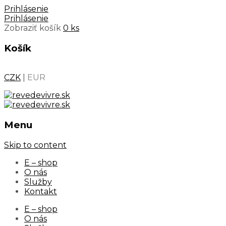
Prihlásenie
Prihlásenie
Zobraziť košík
0 ks
Košík
CZK
|
EUR
Menu
Skip to content
E – shop
O nás
Služby
Kontakt
E – shop
O nás