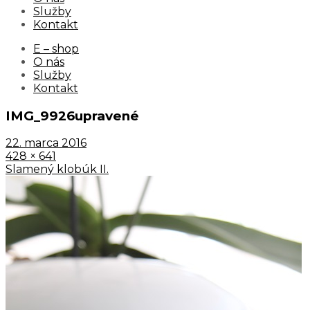
Služby
Kontakt
E – shop
O nás
Služby
Kontakt
IMG_9926upravené
22. marca 2016
428 × 641
Slamený klobúk II.