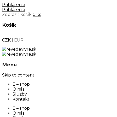
Prihlásenie
Prihlásenie
Zobraziť košík
0 ks
Košík
CZK
|
EUR
Menu
Skip to content
E – shop
O nás
Služby
Kontakt
E – shop
O nás