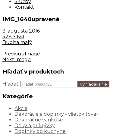
Služby
Kontakt
IMG_1640upravené
3. augusta 2016
428 × 641
Budha malý
Previous Image
Next Image
Hľadať v produktoch
Hľadať:
Vyhľadávanie
Kategórie
Akcie
Dekorácie a doplnky - všetok tovar
Dekoračné vankúše
Deky a prikrývky
Doplnky do kuchyne