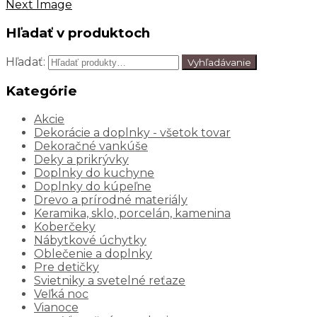
Next Image
Hľadať v produktoch
Hľadať:
Vyhľadávanie
Kategórie
Akcie
Dekorácie a doplnky - všetok tovar
Dekoračné vankúše
Deky a prikrývky
Doplnky do kuchyne
Doplnky do kúpeľne
Drevo a prírodné materiály
Keramika, sklo, porcelán, kamenina
Koberčeky
Nábytkové úchytky
Oblečenie a doplnky
Pre detičky
Svietniky a svetelné reťaze
Veľká noc
Vianoce