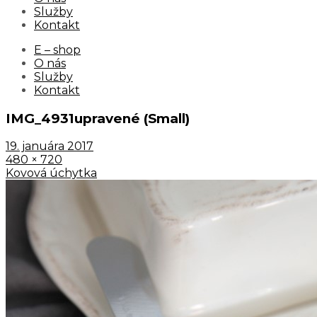
Služby
Kontakt
E – shop
O nás
Služby
Kontakt
IMG_4931upravené (Small)
19. januára 2017
480 × 720
Kovová úchytka