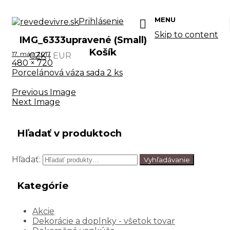
MENU
Prihlásenie
Skip to content
IMG_6333upravené (Small)
Košík
17. mája 2017
CZK
|
EUR
480 × 720
Porcelánová váza sada 2 ks
Previous Image
Next Image
Hľadať v produktoch
Hľadať:
Vyhľadávanie
Kategórie
Akcie
Dekorácie a doplnky - všetok tovar