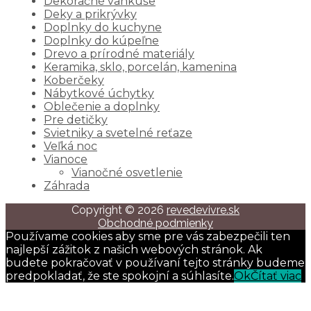
Dekoračné vankúše
Deky a prikrývky
Doplnky do kuchyne
Doplnky do kúpeľne
Drevo a prírodné materiály
Keramika, sklo, porcelán, kamenina
Koberčeky
Nábytkové úchytky
Oblečenie a doplnky
Pre detičky
Svietniky a svetelné reťaze
Veľká noc
Vianoce
Vianočné osvetlenie
Záhrada
Copyright © 2026
revedevivre.sk
Obchodné podmienky
Používame cookies aby sme pre vás zabezpečili ten
najlepší zážitok z našich webových stránok. Ak
budete pokračovať v používaní tejto stránky budeme
predpokladať, že ste spokojní a súhlasíte.
Ok
Čítať viac