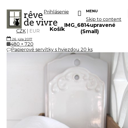
MENU
Prihlásenie
Skip to content
IMG_6814upravené
Košík
CZK
|
EUR
(Small)
26. júla 2017
480 × 720
Papierové servítky s hviezdou 20 ks