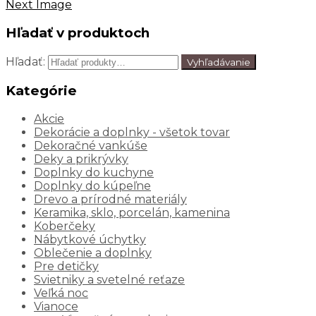
Next Image
Hľadať v produktoch
Hľadať:
Vyhľadávanie
Kategórie
Akcie
Dekorácie a doplnky - všetok tovar
Dekoračné vankúše
Deky a prikrývky
Doplnky do kuchyne
Doplnky do kúpeľne
Drevo a prírodné materiály
Keramika, sklo, porcelán, kamenina
Koberčeky
Nábytkové úchytky
Oblečenie a doplnky
Pre detičky
Svietniky a svetelné reťaze
Veľká noc
Vianoce