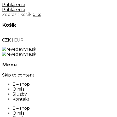
Prihlásenie
Prihlásenie
Zobraziť košík
0 ks
Košík
CZK
|
EUR
Menu
Skip to content
E – shop
O nás
Služby
Kontakt
E – shop
O nás