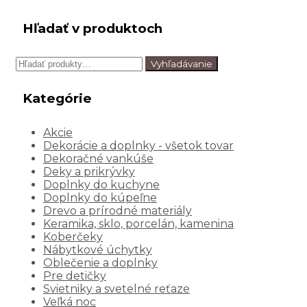
Hľadať v produktoch
Hľadať:
Vyhľadávanie
Kategórie
Akcie
Dekorácie a doplnky - všetok tovar
Dekoračné vankúše
Deky a prikrývky
Doplnky do kuchyne
Doplnky do kúpeľne
Drevo a prírodné materiály
Keramika, sklo, porcelán, kamenina
Koberčeky
Nábytkové úchytky
Oblečenie a doplnky
Pre detičky
Svietniky a svetelné reťaze
Veľká noc