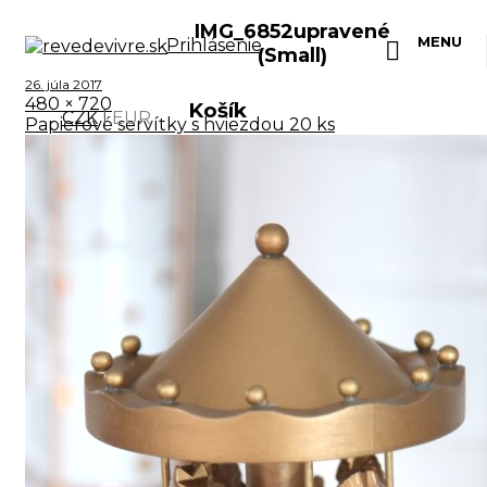
IMG_6852upravené
MENU
Prihlásenie
(Small)
Skip
26. júla 2017
to
480 × 720
Košík
content
CZK
|
EUR
Papierové servítky s hviezdou 20 ks